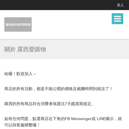
登入
Toggle
navigat
關於 露西愛購物
哈囉！歡迎加入～
商店的所有活動，都是不能公開的價格且截團時間到就沒了！
購買的所有商品符合消費者保護法7天鑑賞期規定。
如有任何問題，點選商店右下角的FB Messenger或 LINE圖示，就
可以與
客服
聯繫囉！