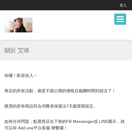
登入
Toggle
navigat
關於 艾咪
哈囉！歡迎加入～
商店的所有活動，都是不能公開的價格且截團時間到就沒了！
購買的所有商品符合消費者保護法7天鑑賞期規定。
如有任何問題，點選商店右下角的FB Messenger或 LINE圖示，就
可以與 Add.one平台客服
聯繫囉！