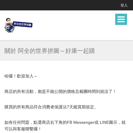
登入
Toggle
navigat
關於 阿全的世界拼圖～好康一起購
哈囉！歡迎加入～
商店的所有活動，都是不能公開的價格且截團時間到就沒了！
購買的所有商品符合消費者保護法7天鑑賞期規定。
如有任何問題，點選商店右下角的FB Messenger或 LINE圖示，就
可以與
客服
聯繫囉！