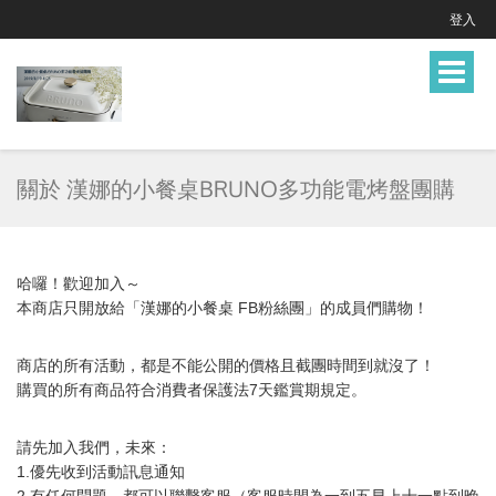
登入
Toggle
navigat
關於 漢娜的小餐桌BRUNO多功能電烤盤團購
哈囉！歡迎加入～
本商店只開放給「漢娜的小餐桌 FB粉絲團」的成員們購物！
商店的所有活動，都是不能公開的價格且截團時間到就沒了！
購買的所有商品符合消費者保護法7天鑑賞期規定。
請先加入我們，未來：
1.優先收到活動訊息通知