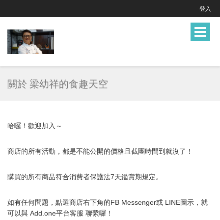
登入
Toggle
navigat
關於 梁幼祥的食趣天空
哈囉！歡迎加入～
商店的所有活動，都是不能公開的價格且截團時間到就沒了！
購買的所有商品符合消費者保護法7天鑑賞期規定。
如有任何問題，點選商店右下角的FB Messenger或 LINE圖示，就
可以與 Add.one平台客服
聯繫囉！