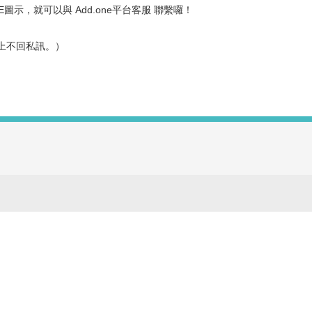
NE圖示，就可以與 Add.one平台客服
聯繫囉！
上不回私訊。）