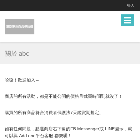
登入
Toggle
navigat
關於 abc
哈囉！歡迎加入～
商店的所有活動，都是不能公開的價格且截團時間到就沒了！
購買的所有商品符合消費者保護法7天鑑賞期規定。
如有任何問題，點選商店右下角的FB Messenger或 LINE圖示，就
可以與 Add.one平台客服
聯繫囉！