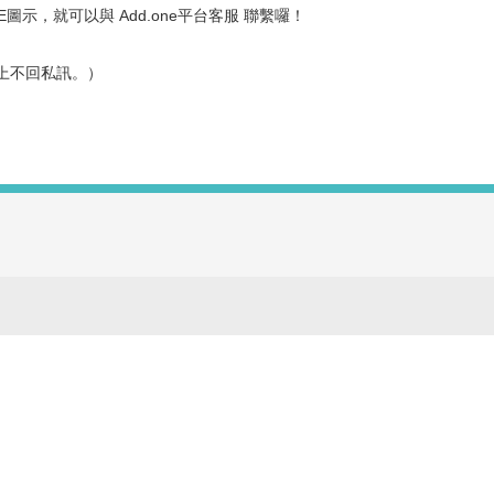
NE圖示，就可以與 Add.one平台客服
聯繫囉！
上不回私訊。）