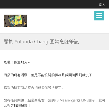
登入
Toggle
navigat
關於 Yolanda Chang 圈媽烹飪筆記
哈囉！歡迎加入～
商店的所有活動，都是不能公開的價格且截團時間到就沒了！
購買的所有商品符合消費者保護法規定。
如有任何問題，點選商店右下角的FB Messenger或 LINE圖示，就可
以與
客服
聯繫囉！