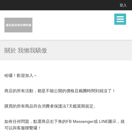
登入
Toggle
navigat
關於 我懶我驕傲
哈囉！歡迎加入～
商店的所有活動，都是不能公開的價格且截團時間到就沒了！
購買的所有商品符合消費者保護法7天鑑賞期規定。
如有任何問題，點選商店右下角的FB Messenger或 LINE圖示，就
可以與
客服
聯繫囉！