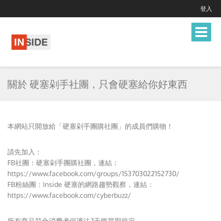
登入
Toggle
navigat
關於 硬塞剁手社團，只會硬塞給你好東西
本網站只開放給「
硬塞剁手團購社團
」的成員們購物！
請先加入：
FB社團：
硬塞剁手團購社團
，連結：
https://www.facebook.com/groups/153703022152730/
FB粉絲團：
Inside 硬塞的網路趨勢觀察
，連結：
https://www.facebook.com/cyberbuzz/
所有商品符合消費者保護法7天鑑賞期規定。