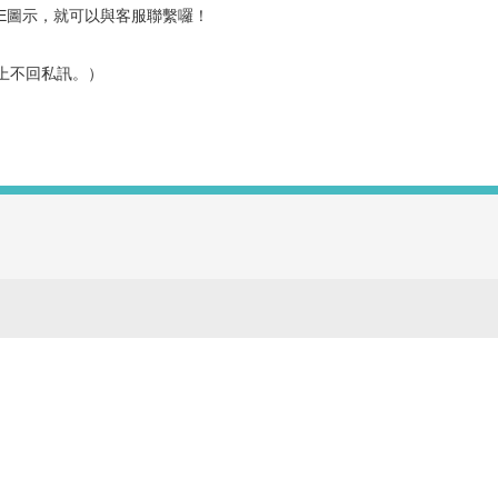
INE圖示，就可以與
客服
聯繫囉！
上不回私訊。）