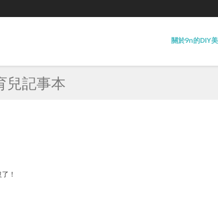
關於9n的DIY
/育兒記事本
沒了！