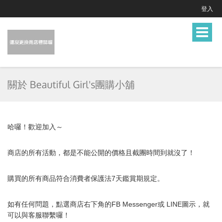
登入
Toggle
navigat
關於 Beautiful Girl's團購小舖
哈囉！歡迎加入～
商店的所有活動，都是不能公開的價格且截團時間到就沒了！
購買的所有商品符合消費者保護法7天鑑賞期規定。
如有任何問題，點選商店右下角的FB Messenger或 LINE圖示，就
可以與
客服
聯繫囉！