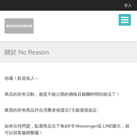
登入
Toggle
navigat
關於 No Reason
哈囉！歡迎加入～
商店的所有活動，都是不能公開的價格且截團時間到就沒了！
購買的所有商品符合消費者保護法7天鑑賞期規定。
如有任何問題，點選商店右下角的FB Messenger或 LINE圖示，就
可以與
客服
聯繫囉！