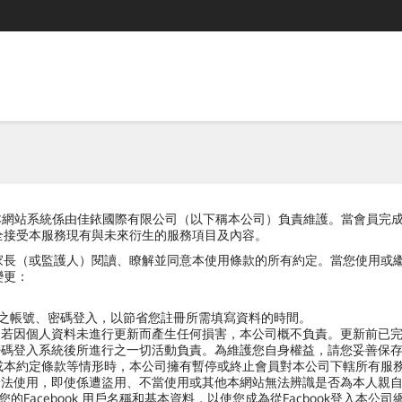
本網站），本網站系統係由佳銥國際有限公司（以下稱本公司）負責維護。當會
全接受本服務現有與未來衍生的服務項目及內容。
家長（或監護人）閱讀、瞭解並同意本使用條款的所有約定。當您使用或
變更：
方之帳號、密碼登入，以節省您註冊所需填寫資料的時間。
，若因個人資料未進行更新而產生任何損害，本公司概不負責。更新前已
密碼登入系統後所進行之一切活動負責。為維護您自身權益，請您妥善保
或本約定條款等情形時，本公司擁有暫停或終止會員對本公司下轄所有服
合法使用，即使係遭盜用、不當使用或其他本網站無法辨識是否為本人親
您的Facebook 用戶名稱和基本資料，以使您成為從Facbook登入本公