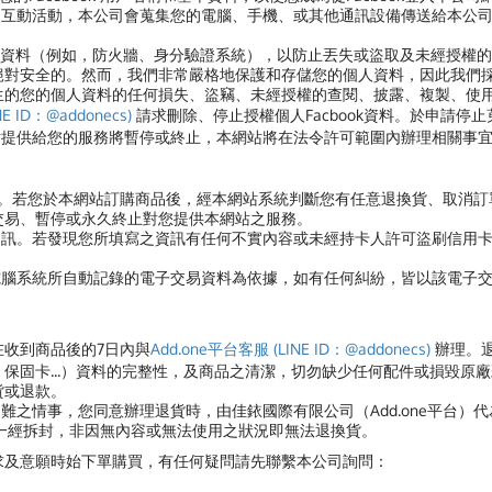
的互動活動，本公司會蒐集您的電腦、手機、或其他通訊設備傳送給本公
資料（例如，防火牆、身分驗證系統），以防止丟失或盜取及未經授權的
絕對安全的。然而，我們非常嚴格地保護和存儲您的個人資料，因此我們
生的您的個人資料的任何損失、盜竊、未經授權的查閱、披露、複製、使
E ID：@addonecs)
請求刪除、停止授權個人Facbook資料。於申請停止
網站提供給您的服務將暫停或終止，本網站將在法令許可範圍內辦理相關事
買。若您於本網站訂購商品後，經本網站系統判斷您有任意退換貨、取消
交易、暫停或永久終止對您提供本網站之服務。
資訊。若發現您所填寫之資訊有任何不實內容或未經持卡人許可盜刷信用
電腦系統所自動記錄的電子交易資料為依據，如有任何糾紛，皆以該電子
在收到商品後的7日內與
Add.one平台客服 (LINE ID：@addonecs)
辦理。
保固卡...）資料的完整性，及商品之清潔，切勿缺少任何配件或損毀原
貨或退款。
難之情事，您同意辦理退貨時，由佳銥國際有限公司（Add.one平台）
品一經拆封，非因無內容或無法使用之狀況即無法退換貨。
求及意願時始下單購買，有任何疑問請先聯繫本公司詢問：