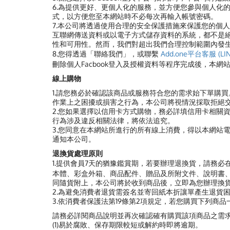
6.為提供更好、更個人化的服務，並方便您參與個人化
式，以方便您至本網站時不必每次再輸入帳號密碼。
7.
本公司將透過使用合理的安全保護措施來保護您的個人
互聯網傳送資料或以電子方式儲存資料的系統，都不是
性和可用性。然而，我們對超出我們合理控制範圍內發
8.您得透過「聯絡我們」，或聯繫
Add.one平台客服 (LIN
刪除個人Facbook登入及授權資料等程序完成後，本
線上購物
1.請您務必於確認該商品或服務符合您的需求始下單購
作業上之困擾或損害之行為，本公司將視情況採取拒絕
2.您如果選擇以信用卡方式購物，務必詳填信用卡相關
行為涉及違反相關法律，將依法追究。
3.您同意在本網站所進行的所有線上消費，得以本網站
通知本公司。
退換貨處理原則
1.提供會員7天的猶豫鑑賞期，若要辦理退換貨，請務必
本體、彩盒外箱、商品配件、贈品及所附文件、說明書、
同隨貨附上，本公司將於收到商品後，立即為您辦理換
2.為避免消費者退貨需簽名並寄回紙本折讓單產生退貨困
3.依消費者保護法第19條第2項規定，若您購買下列商
請務必詳閱商品說明並再次確認確有購買該項商品之需
(1)易於腐敗、保存期限較短或解約時即將逾期。