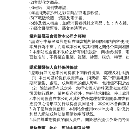
(2)客製化之商品。
(3)報紙、期刊或雜誌。
(4)經消費者拆封之影音商品或電腦軟體。
(5)下載版軟體、資訊及電子書。
(6)涉及個人衛生，並經消費者拆封之商品，如：內衣褲
(7)藝文展覽票券、藝文表演票券。
權利歸屬及會員對本公司之授權
1.請遵守中華民國與您所在國當地對於網際網路內容使
本身行為不當，而造成本公司或其相關之關係企業與相
2.本網站包含但不限於之所有網頁設計、商標或標識、
面核准前，不得擅自重製、複製、抄襲、模仿、轉賣、
隱私權暨個人資料保護條款
1.您瞭解並同意本公司得依下開條件蒐集、處理及利用
（1）本公司基於提供販賣商品、消費者、客戶管理與
期間蒐集、處理、或利用您的個人資料，包括但不限於
（2）除法律另有規定外，您得依個人資料保護法請求
司因執行職務、業務所必須外，您得請求刪除、停止處
2.本公司僅會在本公司及其所委任處理營業相關事務或
應提供之情形或另行取得會員同意外，本公司不會向前
3.為了便利會員使用，本網站會使用cookie技術，以
利登入網站或無法使用購物車等狀況。
4.我們尊重您提供的個人資料。關於您所提供予我們的
服務變更、終止、暫時中斷及故障