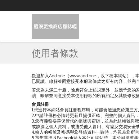
使用者條款
歡迎加入Add.one（www.add.one，以下稱
已閱讀、瞭解並同意接受本服務條款之所有內容，並完
若您為未滿二十歲，除應符合上述規定外，並應予您的
讀、瞭解並同意接受本使用條款的所有約定及其後修改
會員註冊
1.您進行本網站會員註冊程序時，可能會透過您於第三
2.申請註冊務必隨時更新且提供正確、完整的個人資訊
3.您有義務妥善保管您的帳號與密碼，並為此組帳號與
或缺漏之個人資料，或遭受他人冒用、有違反交易安全
4.輸入的帳號及密碼與您登錄資料一致時，均視為您所
5.當您選擇以Facbook登入本公司網站時，本公司將蒐集