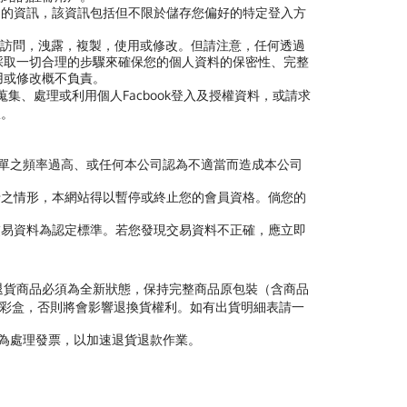
司的資訊，該資訊包括但不限於儲存您偏好的特定登入方
訪問，洩露，複製，使用或修改。但請注意，任何透過
採取一切合理的步驟來確保您的個人資料的保密性、完整
用或修改概不負責。
蒐集、處理或利用個人Facbook登入及授權資料，或請求
宜。
訂單之頻率過高、或任何本公司認為不適當而造成本公司
卡之情形，本網站得以暫停或終止您的會員資格。倘您的
交易資料為認定標準。若您發現交易資料不正確，應立即
退貨商品必須為全新狀態，保持完整商品原包裝（含商品
廠彩盒，否則將會影響退換貨權利。如有出貨明細表請一
代為處理發票，以加速退貨退款作業。