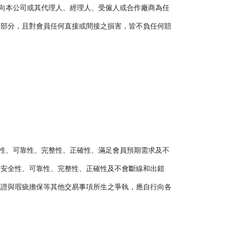
此向本公司或其代理人、經理人、受僱人或合作廠商為任
一部分，且對會員任何直接或間接之損害，皆不負任何賠
全性、可靠性、完整性、正確性、滿足會員預期需求及不
之安全性、可靠性、完整性、正確性及不會斷線和出錯
保證與瑕疵擔保等其他交易事項所生之爭執，應自行向各