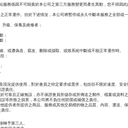
網站服務係因不可歸責於本公司之第三方服務變更而產生異動，您不得因
務之正常運作。但於下述情況，本公司將暫停或永久中斷本服務之全部或
、升級、保養及維修者；
斷；
斷；
正確、或遭偽造、竄改、刪除或擷取、或致系統中斷或不能正常運作時。
包括：
；
。
能及現況提供使用，對於會員之特定要求或需求，包括但不限於速度、安
保證責任。
屬於可靠且正確無誤，亦不保證會員所儲存或所傳送之郵件、檔案或資料
錯誤等所致之損害，本公司將不負任何賠償或補償之責任。
其他提供者所提供之商品、服務或其他交易標的物之品質、內容、運送、
之責任。
號移轉予第三人。