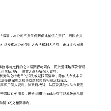
非法情事，本公司不負任何賠償或補償之責任。若因會員
公司或授權本公司使用之合法權利人所有。未經本公司書
業務等特定目的之合理關聯範圍內，而於營運地區及營運
及住居所地址、購買之商品等個人資料。
料蒐集之特定目的消失或期限屆滿時，除依法令或本公
無法提供完整之服務或讓您知悉相關活動資訊。
揭露客戶個人資料。除政府機關、法院及其他依法令規定
以辨識區別使用者，若會員關閉cookie有可能導致無法順
開1.(2)之相關權利。