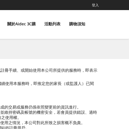
登入
關於Aidec 3C購
活動列表
購物須知
員完成註冊手續、或開始使用本公司所提供的服務時，即表示
繼續使用本服務時，即推定您的家長（或監護人）已閱
完成的交易或服務仍係依照變更前的資訊進行。
存並維持密碼及帳號的機密安全，若會員提供錯誤、過時
務之使用權。
自使用之情況，本公司對此所致之損害概不負責。
司網站的註冊用戶。