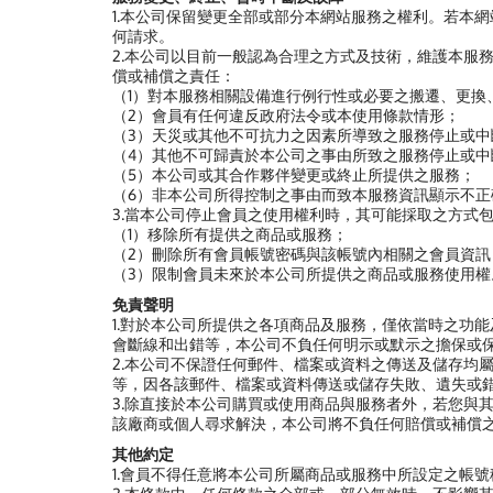
1.本公司保留變更全部或部分本網站服務之權利。若本
何請求。
2.本公司以目前一般認為合理之方式及技術，維護本服
償或補償之責任：
（1）對本服務相關設備進行例行性或必要之搬遷、更換
（2）會員有任何違反政府法令或本使用條款情形；
（3）天災或其他不可抗力之因素所導致之服務停止或中
（4）其他不可歸責於本公司之事由所致之服務停止或中
（5）本公司或其合作夥伴變更或終止所提供之服務；
（6）非本公司所得控制之事由而致本服務資訊顯示不
3.當本公司停止會員之使用權利時，其可能採取之方式
（1）移除所有提供之商品或服務；
（2）刪除所有會員帳號密碼與該帳號內相關之會員資訊
（3）限制會員未來於本公司所提供之商品或服務使用權
免責聲明
1.對於本公司所提供之各項商品及服務，僅依當時之功
會斷線和出錯等，本公司不負任何明示或默示之擔保或
2.本公司不保證任何郵件、檔案或資料之傳送及儲存均
等，因各該郵件、檔案或資料傳送或儲存失敗、遺失或
3.除直接於本公司購買或使用商品與服務者外，若您與
該廠商或個人尋求解決，本公司將不負任何賠償或補償
其他約定
1.會員不得任意將本公司所屬商品或服務中所設定之帳