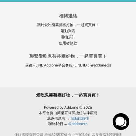
相關連結
關於愛吃鬼芸芸團好物，一起買買買！
活動列表
購物須知
使用者條款
聯繫愛吃鬼芸芸團好物，一起買買買！
前往 - LINE Add.one平台客服 (LINE ID：@addonecs)
愛吃鬼芸芸團好物，一起買買買！
Powered by Add.one © 2026
本平台委由簡榮宗律師擔任法律顧問
成為供應商 →
請點此前往
聯絡我們 →
@addonecs
佳銥國際有限公司 統編52553761 台北市105松山區長春路349號8樓