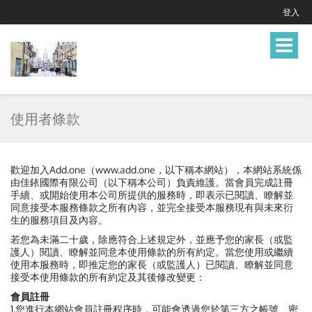
登入
Toggle
navigat
使用者條款
歡迎加入Add.one（www.add.one，以下稱本網站），本網站系統係
由佳銥國際有限公司（以下稱本公司）負責維護。當會員完成註冊
手續、或開始使用本公司所提供的服務時，即表示已閱讀、瞭解並
同意接受本服務條款之所有內容，並完全接受本服務現有與未來衍
生的服務項目及內容。
若您為未滿二十歲，除應符合上述規定外，並應予您的家長（或監
護人）閱讀、瞭解並同意本使用條款的所有約定。當您使用或繼續
使用本服務時，即推定您的家長（或監護人）已閱讀、瞭解並同意
接受本使用條款的所有約定及其後修改變更：
會員註冊
1.您進行本網站會員註冊程序時，可能會透過您於第三方之帳號、密