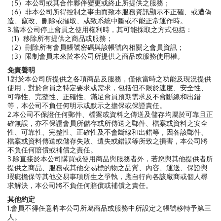
（5）本公司或其合作夥伴變更或終止所提供之服務；
（6）非本公司所得控制之事由而致本服務資訊顯示不正確、或遭偽
造、竄改、刪除或擷取、或致系統中斷或不能正常運作時。
3.當本公司停止會員之使用權利時，其可能採取之方式包括：
（1）移除所有提供之商品或服務；
（2）刪除所有會員帳號密碼與該帳號內相關之會員資訊；
（3）限制會員未來於本公司所提供之商品或服務使用權。
免責聲明
1.對於本公司所提供之各項商品及服務，僅依當時之功能及現況提供
使用，對於會員之特定要求或需求，包括但不限於速度、安全性、
可靠性、完整性、正確性、滿足會員預期需求及不會斷線和出錯
等，本公司不負任何明示或默示之擔保或保證責任。
2.本公司不保證任何郵件、檔案或資料之傳送及儲存均屬於可靠且正
確無誤，亦不保證會員所儲存或所傳送之郵件、檔案或資料之安全
性、可靠性、完整性、正確性及不會斷線和出錯等，因各該郵件、
檔案或資料傳送或儲存失敗、遺失或錯誤等所致之損害，本公司將
不負任何賠償或補償之責任。
3.除直接於本公司購買或使用商品與服務者外，若您與其他提供者所
提供之商品、服務或其他交易標的物之品質、內容、運送、保證與
瑕疵擔保等其他交易事項所生之爭執，應自行向各該廠商或個人尋
求解決，本公司將不負任何賠償或補償之責任。
其他約定
1.會員不得任意將本公司所屬商品或服務中所設定之帳號移轉予第三
人。