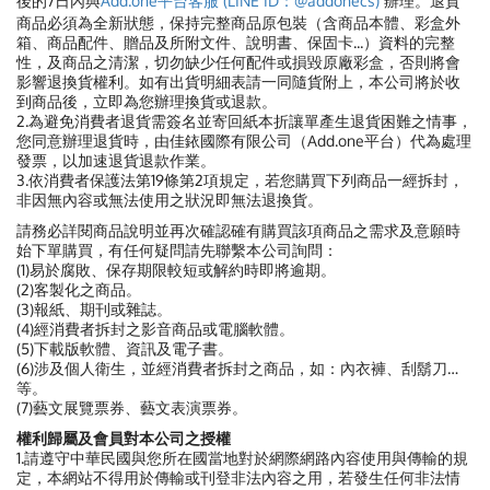
後的7日內與
Add.one平台客服 (LINE ID：@addonecs)
辦理。退貨
商品必須為全新狀態，保持完整商品原包裝（含商品本體、彩盒外
箱、商品配件、贈品及所附文件、說明書、保固卡...）資料的完整
性，及商品之清潔，切勿缺少任何配件或損毀原廠彩盒，否則將會
影響退換貨權利。如有出貨明細表請一同隨貨附上，本公司將於收
到商品後，立即為您辦理換貨或退款。
2.為避免消費者退貨需簽名並寄回紙本折讓單產生退貨困難之情事，
您同意辦理退貨時，由佳銥國際有限公司（Add.one平台）代為處理
發票，以加速退貨退款作業。
3.依消費者保護法第19條第2項規定，若您購買下列商品一經拆封，
非因無內容或無法使用之狀況即無法退換貨。
請務必詳閱商品說明並再次確認確有購買該項商品之需求及意願時
始下單購買，有任何疑問請先聯繫本公司詢問：
(1)易於腐敗、保存期限較短或解約時即將逾期。
(2)客製化之商品。
(3)報紙、期刊或雜誌。
(4)經消費者拆封之影音商品或電腦軟體。
(5)下載版軟體、資訊及電子書。
(6)涉及個人衛生，並經消費者拆封之商品，如：內衣褲、刮鬍刀…
等。
(7)藝文展覽票券、藝文表演票券。
權利歸屬及會員對本公司之授權
1.請遵守中華民國與您所在國當地對於網際網路內容使用與傳輸的規
定，本網站不得用於傳輸或刊登非法內容之用，若發生任何非法情