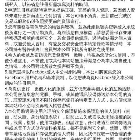
碼登入，以節省您註冊所需填寫資料的時間。
2.申請註冊務必隨時更新且提供正確、完整的個人資訊，若因個人資
料未進行更新而產生任何損害，本公司概不負責。更新前已完成的
交易或服務仍係依照變更前的資訊進行。
3.您有義務妥善保管您的帳號與密碼，並為此組帳號與密碼登入系統
後所進行之一切活動負責。為維護您自身權益，請您妥善保存並維
持密碼及帳號的機密安全，若會員提供錯誤、過時或缺漏之個人資
料，或遭受他人冒用、有違反交易安全或本約定條款等情形時，本
公司擁有暫停或終止會員對本公司下轄所有服務之使用權。
4.輸入的帳號及密碼與您登錄資料一致時，均視為您所合法使用，即
使係遭盜用、不當使用或其他本網站無法辨識是否為本人親自使用
之情況，本公司對此所致之損害概不負責。
5.當您選擇以Facbook登入本公司網站時，本公司將蒐集您的
Facebook 用戶名稱和基本資料，以使您成為從Facbook登入本公司
網站的註冊用戶。
6.為提供更好、更個人化的服務，並方便您參與個人化的互動活動，
本公司會蒐集您的電腦、手機、或其他通訊設備傳送給本公司的資
訊，該資訊包括但不限於儲存您偏好的特定登入方式，以方便您至
本網站時不必每次再輸入帳號密碼。
7.
本公司將透過使用合理的安全保護措施來保護您的個人資料（例
如，防火牆、身分驗證系統），以防止丟失或盜取及未經授權的訪
問，洩露，複製，使用或修改。但請注意，任何透過互聯網傳送資
料或以電子方式儲存資料的系統，都不是絕對安全的。然而，我們
非常嚴格地保護和存儲您的個人資料，因此我們採取一切合理的步
驟來確保您的個人資料的保密性、完整性和可用性。然而，我們對