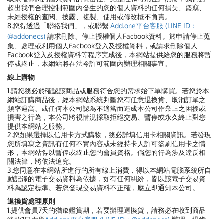
超出我們合理控制範圍內發生的您的個人資料的任何損失、盜竊、
未經授權的查閱、披露、複製、使用或修改概不負責。
8.您得透過「聯絡我們」，或聯繫
Add.one平台客服 (LINE ID：
@addonecs)
請求刪除、停止授權個人Facbook資料。於申請停止蒐
集、處理或利用個人Facbook登入及授權資料，或請求刪除個人
Facbook登入及授權資料等程序完成後，本網站提供給您的服務將暫
停或終止，本網站將在法令許可範圍內辦理相關事宜。
線上購物
1.請您務必於確認該商品或服務符合您的需求始下單購買。若您於本
網站訂購商品後，經本網站系統判斷您有任意退換貨、取消訂單之
頻率過高、或任何本公司認為不適當而造成本公司作業上之困擾或
損害之行為，本公司將視情況採取拒絕交易、暫停或永久終止對您
提供本網站之服務。
2.您如果選擇以信用卡方式購物，務必詳填信用卡相關資訊。若發現
您所填寫之資訊有任何不實內容或未經持卡人許可盜刷信用卡之情
形，本網站得以暫停或終止您的會員資格。倘您的行為涉及違反相
關法律，將依法追究。
3.您同意在本網站所進行的所有線上消費，得以本網站電腦系統所自
動記錄的電子交易資料為依據，如有任何糾紛，皆以該電子交易資
料為認定標準。若您發現交易資料不正確，應立即通知本公司。
退換貨處理原則
1.提供會員7天的猶豫鑑賞期，若要辦理退換貨，請務必在收到商品