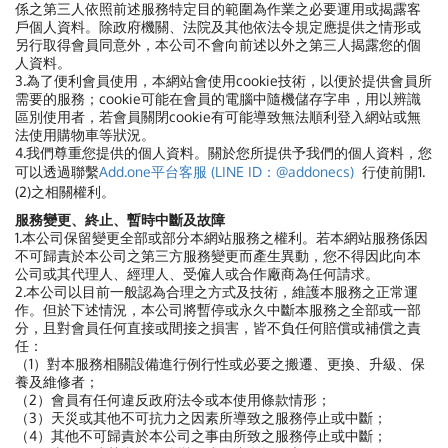
係之第三人依照前述服務特定目的範圍為作業之必要運用或揭露客
戶個人資料。除政府機關、法院及其他依法令規定應提供之情形或
另行取得會員同意外，本公司不會向前述以外之第三人揭露您的個
人資料。
3.為了便利會員使用，本網站會使用cookie技術，以便於提供會員所
需要的服務；cookie可能在會員的電腦中隨機儲存字串，用以辨識
區別使用者，若會員關閉cookie有可能導致無法順利登入網站或無
法使用購物車等狀況。
4.我們尊重您提供的個人資料。關於您所提供予我們的個人資料，
您
可以透過聯繫
Add.one平台客服 (LINE ID：@addonecs)
行使前開1.
(2)之相關權利。
服務變更、終止、暫時中斷及故障
1.本公司保留變更全部或部分本網站服務之權利。若本網站服務係因
不可歸責於本公司之第三方服務變更而產生異動，您不得因此向本
公司或其代理人、經理人、受僱人或合作廠商為任何請求。
2.本公司以目前一般認為合理之方式及技術，維護本服務之正常運
作。但於下述情況，本公司將暫停或永久中斷本服務之全部或一部
分，且對會員任何直接或間接之損害，皆不負任何賠償或補償之責
任：
（1）對本服務相關設備進行例行性或必要之搬遷、更換、升級、保
養及維修者；
（2）會員有任何違反政府法令或本使用條款情形；
（3）天災或其他不可抗力之因素所導致之服務停止或中斷；
（4）其他不可歸責於本公司之事由所致之服務停止或中斷；