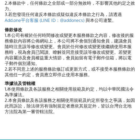
2.本條款中，任何條款之全部或一部分無效時，不影響其他約定之效
力。
3.若您發現任何違反本條款或疑似違反本條款之行為，請透過
Add.one平台客服 (LINE ID：@addonecs)
與本公司連繫。
條款修改
1.本公司有權於任何時間修改或變更本服務條款之內容，修改後的服
務條款內容將公佈網站上，本公司將不會個別通知會員，建議會員
隨時注意該等修改或變更。會員於任何修改或變更後繼續使用本服
務時，視為會員已閱讀、瞭解並同意接受該等修改或變更。若變更
內容屬涉及會員權益重大情節，會員如留有電子郵件信箱，將以電
子郵件個別通知。
2.若不同意上述的服務條款修訂或更新方式，或不接受本服務條款的
其他任一約定，會員應立即停止使用本服務。
準據法及管轄權
1.本使用條款及各該服務之相關使用規範及約定，均以中華民國法令
為準據法。
2.本會員條款及各該服務之相關使用規範及約定所發生之爭議，如因
此而訴訟，除法律另有強制規定者應依其規定外，皆以台灣台北地
方法院為第一審管轄法院。