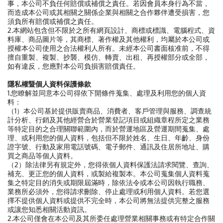
事，本公司不負任何賠償或補償之責任。若因會員本身行為不當，
而造成本公司或其相關之關係企業與相關之合作夥伴遭受損害，您
須負所有賠償或補償之責任。
2.本網站包含但不限於之所有網頁設計、商標或標識、電腦程式、資
料庫、商品圖片等，其商標、著作權及其他權利，均屬於本公司或
授權本公司使用之合法權利人所有。未經本公司書面核准前，不得
擅自重製、複製、抄襲、模仿、轉賣、出租、再授權部分或全部，
如有違反，您應對本公司負損害賠償責任。
隱私權暨個人資料保護條款
1.您瞭解並同意本公司得依下開條件蒐集、處理及利用您的個人資
料：
（1）本公司基於提供販賣商品、消費者、客戶管理與服務、調查統
計分析、行銷及其他經營合於營業登記項目或組織章程所定之業務
等特定目的之合理關聯範圍內，而於營運地區及營運期間蒐集、處
理、或利用您的個人資料，包括但不限於姓名、生日、年齡、身份
證字號、行動及家用電話號碼、電子郵件、通訊及住居所地址、購
買之商品等個人資料。
（2）除法律另有規定外，您得依個人資料保護法請求閱覽、查詢、
補充、更正您的個人資料，或製給複製本。本公司蒐集個人資料蒐
集之特定目的消失或期限屆滿時，除依法令或本公司因執行職務、
業務所必須外，您得請求刪除、停止處理或利用個人資料。若您選
擇不提供個人資料或提供不完全時，本公司將無法提供完整之服務
或讓您知悉相關活動資訊。
2.本公司僅會在本公司及其所委任處理營業相關事務或有特定合作關