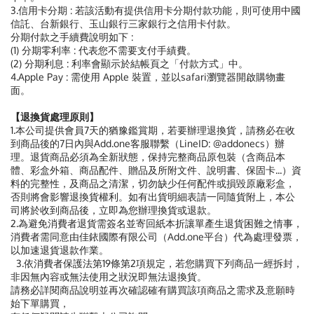
3.信用卡分期 : 若該活動有提供信用卡分期付款功能，則可使用中國
信託、台新銀行、玉山銀行三家銀行之信用卡付款。
分期付款之手續費說明如下 :
(1) 分期零利率 : 代表您不需要支付手績費。
(2) 分期利息 : 利率會顯示於結帳頁之「付款方式」中。
4.Apple Pay : 需使用 Apple 裝置，並以safari瀏覽器開啟購物畫
面。
【退換貨處理原則】
1.本公司提供會員7天的猶豫鑑賞期，若要辦理退換貨，請務必在收
到商品後的7日內與Add.one客服聯繫（LineID: @addonecs）辦
理。退貨商品必須為全新狀態，保持完整商品原包裝（含商品本
體、彩盒外箱、商品配件、贈品及所附文件、說明書、保固卡...）資
料的完整性，及商品之清潔，切勿缺少任何配件或損毀原廠彩盒，
否則將會影響退換貨權利。如有出貨明細表請一同隨貨附上，本公
司將於收到商品後，立即為您辦理換貨或退款。
2.為避免消費者退貨需簽名並寄回紙本折讓單產生退貨困難之情事，
消費者需同意由佳銥國際有限公司（Add.one平台）代為處理發票，
以加速退貨退款作業。
3.依消費者保護法第19條第2項規定，若您購買下列商品一經拆封，
非因無內容或無法使用之狀況即無法退換貨。
請務必詳閱商品說明並再次確認確有購買該項商品之需求及意願時
始下單購買，