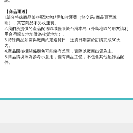
認。
【商品運送】
1.部分特殊商品某些配送地點需加收運費（於交易/商品頁面說
明），其它商品不另收運費。
2.我們所提供的產品配送區域僅限於台灣本島（外島地區的朋友請利
用台灣親友地址做為收貨地址）。
3.特殊商品如需與廠商約定送貨日，送貨日期需於訂購完成30天
內。
4.產品因拍攝關係顏色可能略有差異，實際以廠商出貨為主。
5.商品情境照為參考示意用，僅有商品主體，不包含其他配飾品配
件。