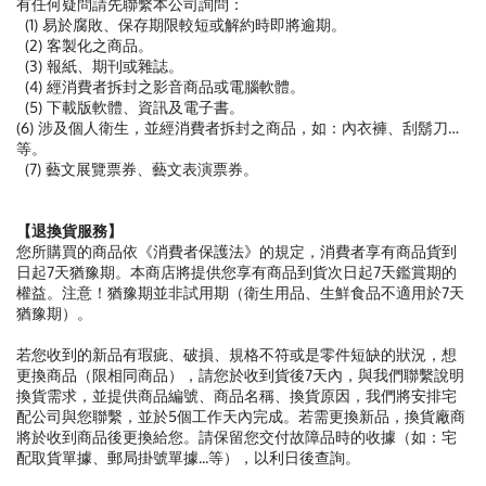
有任何疑問請先聯繫本公司詢問：
(1) 易於腐敗、保存期限較短或解約時即將逾期。
(2) 客製化之商品。
(3) 報紙、期刊或雜誌。
(4) 經消費者拆封之影音商品或電腦軟體。
(5) 下載版軟體、資訊及電子書。
(6) 涉及個人衛生，並經消費者拆封之商品，如：內衣褲、刮鬍刀…
等。
(7) 藝文展覽票券、藝文表演票券。
【退換貨服務】
您所購買的商品依《消費者保護法》的規定，消費者享有商品貨到
日起7天猶豫期。本商店將提供您享有商品到貨次日起7天鑑賞期的
權益。注意！猶豫期並非試用期（衛生用品、生鮮食品不適用於7天
猶豫期）。
若您收到的新品有瑕疵、破損、規格不符或是零件短缺的狀況，想
更換商品（限相同商品），請您於收到貨後7天內，與我們聯繫說明
換貨需求，並提供商品編號、商品名稱、換貨原因，我們將安排宅
配公司與您聯繫，並於5個工作天內完成。若需更換新品，換貨廠商
將於收到商品後更換給您。請保留您交付故障品時的收據（如：宅
配取貨單據、郵局掛號單據...等），以利日後查詢。