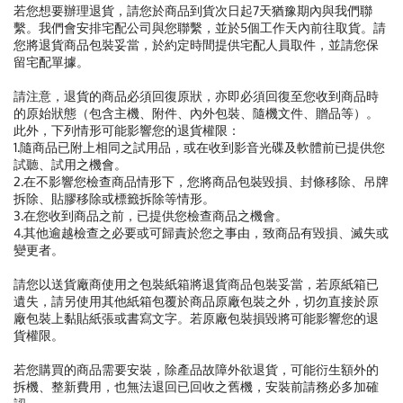
若您想要辦理退貨，請您於商品到貨次日起7天猶豫期內與我們聯
繫。我們會安排宅配公司與您聯繫，並於5個工作天內前往取貨。請
您將退貨商品包裝妥當，於約定時間提供宅配人員取件，並請您保
留宅配單據。
請注意，退貨的商品必須回復原狀，亦即必須回復至您收到商品時
的原始狀態（包含主機、附件、內外包裝、隨機文件、贈品等）。
此外，下列情形可能影響您的退貨權限：
1.隨商品已附上相同之試用品，或在收到影音光碟及軟體前已提供您
試聽、試用之機會。
2.在不影響您檢查商品情形下，您將商品包裝毀損、封條移除、吊牌
拆除、貼膠移除或標籤拆除等情形。
3.在您收到商品之前，已提供您檢查商品之機會。
4.其他逾越檢查之必要或可歸責於您之事由，致商品有毀損、滅失或
變更者。
請您以送貨廠商使用之包裝紙箱將退貨商品包裝妥當，若原紙箱已
遺失，請另使用其他紙箱包覆於商品原廠包裝之外，切勿直接於原
廠包裝上黏貼紙張或書寫文字。若原廠包裝損毀將可能影響您的退
貨權限。
若您購買的商品需要安裝，除產品故障外欲退貨，可能衍生額外的
拆機、整新費用，也無法退回已回收之舊機，安裝前請務必多加確