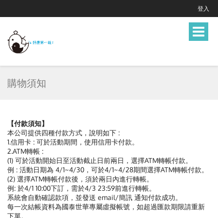
登入
Toggle
navigat
購物須知
【付款須知】
本公司提供四種付款方式，說明如下 :
1.信用卡 : 可於活動期間，使用信用卡付款。
2.ATM轉帳 :
(1) 可於活動開始日至活動截止日前兩日，選擇ATM轉帳付款。
例 : 活動日期為 4/1~4/30，可於4/1~4/28期間選擇ATM轉帳付款。
(2) 選擇ATM轉帳付款後，須於兩日內進行轉帳。
例: 於4/1 10:00下訂，需於4/3 23:59前進行轉帳。
系統會自動確認款項，並發送 email/簡訊 通知付款成功。
每一次結帳資料為國泰世華專屬虛擬帳號，如超過匯款期限請重新
下單。