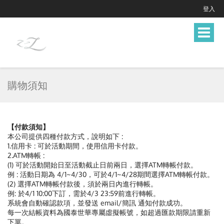
登入
Toggle
navigat
購物須知
【付款須知】
本公司提供四種付款方式，說明如下 :
1.信用卡 : 可於活動期間，使用信用卡付款。
2.ATM轉帳 :
(1) 可於活動開始日至活動截止日前兩日，選擇ATM轉帳付款。
例 : 活動日期為 4/1~4/30，可於4/1~4/28期間選擇ATM轉帳付款。
(2) 選擇ATM轉帳付款後，須於兩日內進行轉帳。
例: 於4/1 10:00下訂，需於4/3 23:59前進行轉帳。
系統會自動確認款項，並發送 email/簡訊 通知付款成功。
每一次結帳資料為國泰世華專屬虛擬帳號，如超過匯款期限請重新
下單。