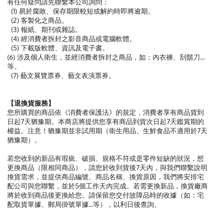
有任何疑問請先聯繫本公司詢問：
(1) 易於腐敗、保存期限較短或解約時即將逾期。
(2) 客製化之商品。
(3) 報紙、期刊或雜誌。
(4) 經消費者拆封之影音商品或電腦軟體。
(5) 下載版軟體、資訊及電子書。
(6) 涉及個人衛生，並經消費者拆封之商品，如：內衣褲、刮鬍刀…
等。
(7) 藝文展覽票券、藝文表演票券。
【退換貨服務】
您所購買的商品依《消費者保護法》的規定，消費者享有商品貨到
日起7天猶豫期。本商店將提供您享有商品到貨次日起7天鑑賞期的
權益。注意！猶豫期並非試用期（衛生用品、生鮮食品不適用於7天
猶豫期）。
若您收到的新品有瑕疵、破損、規格不符或是零件短缺的狀況，想
更換商品（限相同商品），請您於收到貨後7天內，與我們聯繫說明
換貨需求，並提供商品編號、商品名稱、換貨原因，我們將安排宅
配公司與您聯繫，並於5個工作天內完成。若需更換新品，換貨廠商
將於收到商品後更換給您。請保留您交付故障品時的收據（如：宅
配取貨單據、郵局掛號單據...等），以利日後查詢。