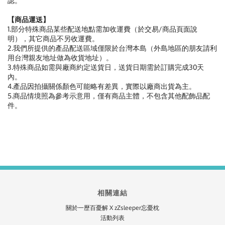
認。
【商品運送】
1.部分特殊商品某些配送地點需加收運費（於交易/商品頁面說
明），其它商品不另收運費。
2.我們所提供的產品配送區域僅限於台灣本島（外島地區的朋友請利
用台灣親友地址做為收貨地址）。
3.特殊商品如需與廠商約定送貨日，送貨日期需於訂購完成30天
內。
4.產品因拍攝關係顏色可能略有差異，實際以廠商出貨為主。
5.商品情境照為參考示意用，僅有商品主體，不包含其他配飾品配
件。
相關連結
關於一歷百憂解 X zZsleeper忘憂枕
活動列表