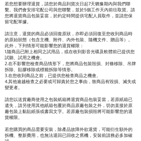
若您想要辦理退貨，請您於商品到貨次日起7天猶豫期內與我們聯
繫。我們會安排宅配公司與您聯繫，並於5個工作天內前往取貨。請
您將退貨商品包裝妥當，於約定時間提供宅配人員取件，並請您保
留宅配單據。
請注意，退貨的商品必須回復原狀，亦即必須回復至您收到商品時
的原始狀態（包含主機、附件、內外包裝、隨機文件、贈品等）。
此外，下列情形可能影響您的退貨權限：
1.隨商品已附上相同之試用品，或在收到影音光碟及軟體前已提供您
試聽、試用之機會。
2.在不影響您檢查商品情形下，您將商品包裝毀損、封條移除、吊牌
拆除、貼膠移除或標籤拆除等情形。
3.在您收到商品之前，已提供您檢查商品之機會。
4.其他逾越檢查之必要或可歸責於您之事由，致商品有毀損、滅失或
變更者。
請您以送貨廠商使用之包裝紙箱將退貨商品包裝妥當，若原紙箱已
遺失，請另使用其他紙箱包覆於商品原廠包裝之外，切勿直接於原
廠包裝上黏貼紙張或書寫文字。若原廠包裝損毀將可能影響您的退
貨權限。
若您購買的商品需要安裝，除產品故障外欲退貨，可能衍生額外的
拆機、整新費用，也無法退回已回收之舊機，安裝前請務必多加確