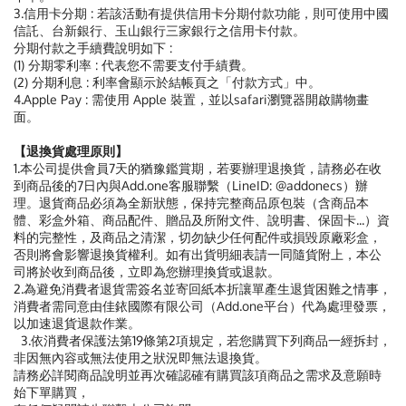
3.信用卡分期 : 若該活動有提供信用卡分期付款功能，則可使用中國
信託、台新銀行、玉山銀行三家銀行之信用卡付款。
分期付款之手續費說明如下 :
(1) 分期零利率 : 代表您不需要支付手績費。
(2) 分期利息 : 利率會顯示於結帳頁之「付款方式」中。
4.Apple Pay : 需使用 Apple 裝置，並以safari瀏覽器開啟購物畫
面。
【退換貨處理原則】
1.本公司提供會員7天的猶豫鑑賞期，若要辦理退換貨，請務必在收
到商品後的7日內與Add.one客服聯繫（LineID: @addonecs）辦
理。退貨商品必須為全新狀態，保持完整商品原包裝（含商品本
體、彩盒外箱、商品配件、贈品及所附文件、說明書、保固卡...）資
料的完整性，及商品之清潔，切勿缺少任何配件或損毀原廠彩盒，
否則將會影響退換貨權利。如有出貨明細表請一同隨貨附上，本公
司將於收到商品後，立即為您辦理換貨或退款。
2.為避免消費者退貨需簽名並寄回紙本折讓單產生退貨困難之情事，
消費者需同意由佳銥國際有限公司（Add.one平台）代為處理發票，
以加速退貨退款作業。
3.依消費者保護法第19條第2項規定，若您購買下列商品一經拆封，
非因無內容或無法使用之狀況即無法退換貨。
請務必詳閱商品說明並再次確認確有購買該項商品之需求及意願時
始下單購買，