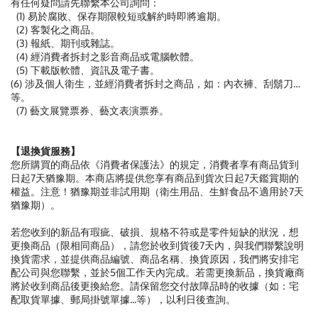
有任何疑問請先聯繫本公司詢問：
(1) 易於腐敗、保存期限較短或解約時即將逾期。
(2) 客製化之商品。
(3) 報紙、期刊或雜誌。
(4) 經消費者拆封之影音商品或電腦軟體。
(5) 下載版軟體、資訊及電子書。
(6) 涉及個人衛生，並經消費者拆封之商品，如：內衣褲、刮鬍刀…
等。
(7) 藝文展覽票券、藝文表演票券。
【退換貨服務】
您所購買的商品依《消費者保護法》的規定，消費者享有商品貨到
日起7天猶豫期。本商店將提供您享有商品到貨次日起7天鑑賞期的
權益。注意！猶豫期並非試用期（衛生用品、生鮮食品不適用於7天
猶豫期）。
若您收到的新品有瑕疵、破損、規格不符或是零件短缺的狀況，想
更換商品（限相同商品），請您於收到貨後7天內，與我們聯繫說明
換貨需求，並提供商品編號、商品名稱、換貨原因，我們將安排宅
配公司與您聯繫，並於5個工作天內完成。若需更換新品，換貨廠商
將於收到商品後更換給您。請保留您交付故障品時的收據（如：宅
配取貨單據、郵局掛號單據...等），以利日後查詢。