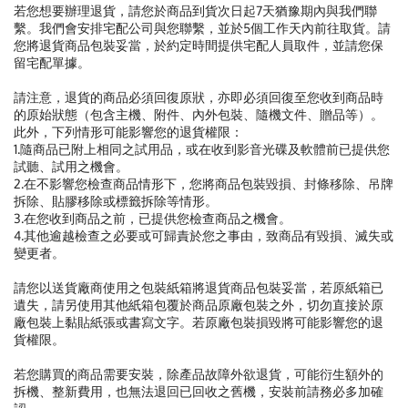
若您想要辦理退貨，請您於商品到貨次日起7天猶豫期內與我們聯
繫。我們會安排宅配公司與您聯繫，並於5個工作天內前往取貨。請
您將退貨商品包裝妥當，於約定時間提供宅配人員取件，並請您保
留宅配單據。
請注意，退貨的商品必須回復原狀，亦即必須回復至您收到商品時
的原始狀態（包含主機、附件、內外包裝、隨機文件、贈品等）。
此外，下列情形可能影響您的退貨權限：
1.隨商品已附上相同之試用品，或在收到影音光碟及軟體前已提供您
試聽、試用之機會。
2.在不影響您檢查商品情形下，您將商品包裝毀損、封條移除、吊牌
拆除、貼膠移除或標籤拆除等情形。
3.在您收到商品之前，已提供您檢查商品之機會。
4.其他逾越檢查之必要或可歸責於您之事由，致商品有毀損、滅失或
變更者。
請您以送貨廠商使用之包裝紙箱將退貨商品包裝妥當，若原紙箱已
遺失，請另使用其他紙箱包覆於商品原廠包裝之外，切勿直接於原
廠包裝上黏貼紙張或書寫文字。若原廠包裝損毀將可能影響您的退
貨權限。
若您購買的商品需要安裝，除產品故障外欲退貨，可能衍生額外的
拆機、整新費用，也無法退回已回收之舊機，安裝前請務必多加確