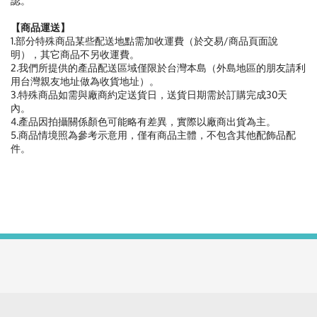
認。
【商品運送】
1.部分特殊商品某些配送地點需加收運費（於交易/商品頁面說
明），其它商品不另收運費。
2.我們所提供的產品配送區域僅限於台灣本島（外島地區的朋友請利
用台灣親友地址做為收貨地址）。
3.特殊商品如需與廠商約定送貨日，送貨日期需於訂購完成30天
內。
4.產品因拍攝關係顏色可能略有差異，實際以廠商出貨為主。
5.商品情境照為參考示意用，僅有商品主體，不包含其他配飾品配
件。