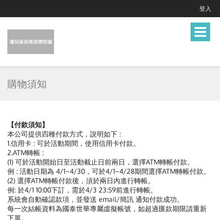
登入
Toggle
navigat
購物須知
【付款須知】
本公司提供四種付款方式，說明如下 :
1.信用卡 : 可於活動期間，使用信用卡付款。
2.ATM轉帳 :
(1) 可於活動開始日至活動截止日前兩日，選擇ATM轉帳付款。
例 : 活動日期為 4/1~4/30，可於4/1~4/28期間選擇ATM轉帳付款。
(2) 選擇ATM轉帳付款後，須於兩日內進行轉帳。
例: 於4/1 10:00下訂，需於4/3 23:59前進行轉帳。
系統會自動確認款項，並發送 email/簡訊 通知付款成功。
每一次結帳資料為國泰世華專屬虛擬帳號，如超過匯款期限請重新
下單。