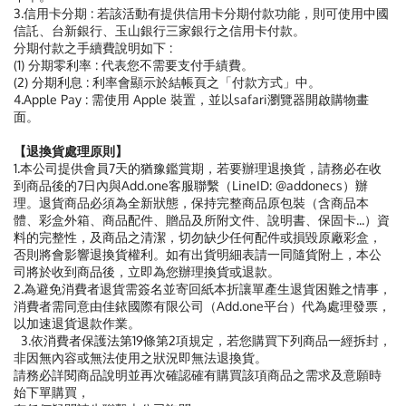
3.信用卡分期 : 若該活動有提供信用卡分期付款功能，則可使用中國
信託、台新銀行、玉山銀行三家銀行之信用卡付款。
分期付款之手續費說明如下 :
(1) 分期零利率 : 代表您不需要支付手績費。
(2) 分期利息 : 利率會顯示於結帳頁之「付款方式」中。
4.Apple Pay : 需使用 Apple 裝置，並以safari瀏覽器開啟購物畫
面。
【退換貨處理原則】
1.本公司提供會員7天的猶豫鑑賞期，若要辦理退換貨，請務必在收
到商品後的7日內與Add.one客服聯繫（LineID: @addonecs）辦
理。退貨商品必須為全新狀態，保持完整商品原包裝（含商品本
體、彩盒外箱、商品配件、贈品及所附文件、說明書、保固卡...）資
料的完整性，及商品之清潔，切勿缺少任何配件或損毀原廠彩盒，
否則將會影響退換貨權利。如有出貨明細表請一同隨貨附上，本公
司將於收到商品後，立即為您辦理換貨或退款。
2.為避免消費者退貨需簽名並寄回紙本折讓單產生退貨困難之情事，
消費者需同意由佳銥國際有限公司（Add.one平台）代為處理發票，
以加速退貨退款作業。
3.依消費者保護法第19條第2項規定，若您購買下列商品一經拆封，
非因無內容或無法使用之狀況即無法退換貨。
請務必詳閱商品說明並再次確認確有購買該項商品之需求及意願時
始下單購買，