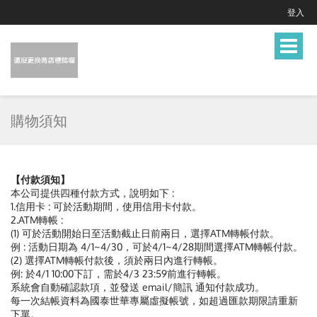
登入
Toggle
navigat
購物須知
【付款須知】
本公司提供四種付款方式，說明如下 :
1.信用卡 : 可於活動期間，使用信用卡付款。
2.ATM轉帳 :
(1) 可於活動開始日至活動截止日前兩日，選擇ATM轉帳付款。
例 : 活動日期為 4/1~4/30，可於4/1~4/28期間選擇ATM轉帳付款。
(2) 選擇ATM轉帳付款後，須於兩日內進行轉帳。
例: 於4/1 10:00下訂，需於4/3 23:59前進行轉帳。
系統會自動確認款項，並發送 email/簡訊 通知付款成功。
每一次結帳資料為國泰世華專屬虛擬帳號，如超過匯款期限請重新
下單。