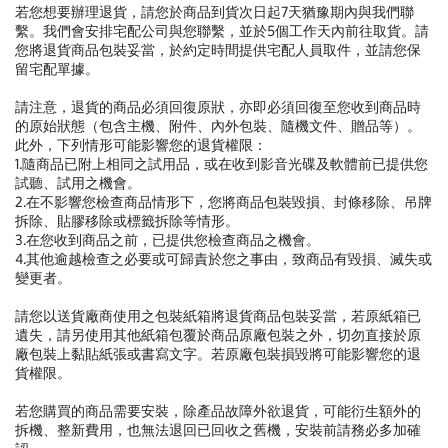
若您想要辦理退貨，請您於商品到貨次日起7天猶豫期內與我們聯
繫。我們會安排宅配公司與您聯繫，並於5個工作天內前往取貨。請
您將退貨商品包裝妥當，於約定時間提供宅配人員取件，並請您保
留宅配單據。
請注意，退貨的商品必須回復原狀，亦即必須回復至您收到商品時
的原始狀態（包含主機、附件、內外包裝、隨機文件、贈品等）。
此外，下列情形可能影響您的退貨權限：
1.隨商品已附上相同之試用品，或在收到影音光碟及軟體前已提供您
試聽、試用之機會。
2.在不影響您檢查商品情形下，您將商品包裝毀損、封條移除、吊牌
拆除、貼膠移除或標籤拆除等情形。
3.在您收到商品之前，已提供您檢查商品之機會。
4.其他逾越檢查之必要或可歸責於您之事由，致商品有毀損、滅失或
變更者。
請您以送貨廠商使用之包裝紙箱將退貨商品包裝妥當，若原紙箱已
遺失，請另使用其他紙箱包覆於商品原廠包裝之外，切勿直接於原
廠包裝上黏貼紙張或書寫文字。若原廠包裝損毀將可能影響您的退
貨權限。
若您購買的商品需要安裝，除產品故障外欲退貨，可能衍生額外的
拆機、整新費用，也無法退回已回收之舊機，安裝前請務必多加確