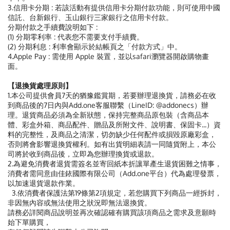
3.信用卡分期 : 若該活動有提供信用卡分期付款功能，則可使用中國
信託、台新銀行、玉山銀行三家銀行之信用卡付款。
分期付款之手續費說明如下 :
(1) 分期零利率 : 代表您不需要支付手績費。
(2) 分期利息 : 利率會顯示於結帳頁之「付款方式」中。
4.Apple Pay : 需使用 Apple 裝置，並以safari瀏覽器開啟購物畫
面。
【退換貨處理原則】
1.本公司提供會員7天的猶豫鑑賞期，若要辦理退換貨，請務必在收
到商品後的7日內與Add.one客服聯繫（LineID: @addonecs）辦
理。退貨商品必須為全新狀態，保持完整商品原包裝（含商品本
體、彩盒外箱、商品配件、贈品及所附文件、說明書、保固卡...）資
料的完整性，及商品之清潔，切勿缺少任何配件或損毀原廠彩盒，
否則將會影響退換貨權利。如有出貨明細表請一同隨貨附上，本公
司將於收到商品後，立即為您辦理換貨或退款。
2.為避免消費者退貨需簽名並寄回紙本折讓單產生退貨困難之情事，
消費者需同意由佳銥國際有限公司（Add.one平台）代為處理發票，
以加速退貨退款作業。
3.依消費者保護法第19條第2項規定，若您購買下列商品一經拆封，
非因無內容或無法使用之狀況即無法退換貨。
請務必詳閱商品說明並再次確認確有購買該項商品之需求及意願時
始下單購買，