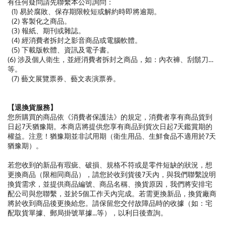
有任何疑問請先聯繫本公司詢問：
(1) 易於腐敗、保存期限較短或解約時即將逾期。
(2) 客製化之商品。
(3) 報紙、期刊或雜誌。
(4) 經消費者拆封之影音商品或電腦軟體。
(5) 下載版軟體、資訊及電子書。
(6) 涉及個人衛生，並經消費者拆封之商品，如：內衣褲、刮鬍刀…
等。
(7) 藝文展覽票券、藝文表演票券。
【退換貨服務】
您所購買的商品依《消費者保護法》的規定，消費者享有商品貨到
日起7天猶豫期。本商店將提供您享有商品到貨次日起7天鑑賞期的
權益。注意！猶豫期並非試用期（衛生用品、生鮮食品不適用於7天
猶豫期）。
若您收到的新品有瑕疵、破損、規格不符或是零件短缺的狀況，想
更換商品（限相同商品），請您於收到貨後7天內，與我們聯繫說明
換貨需求，並提供商品編號、商品名稱、換貨原因，我們將安排宅
配公司與您聯繫，並於5個工作天內完成。若需更換新品，換貨廠商
將於收到商品後更換給您。請保留您交付故障品時的收據（如：宅
配取貨單據、郵局掛號單據...等），以利日後查詢。