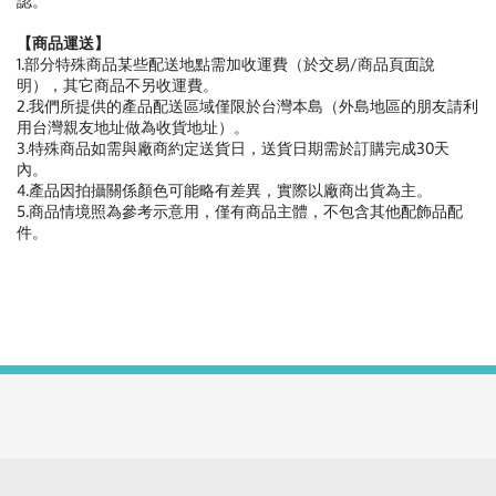
認。
【商品運送】
1.部分特殊商品某些配送地點需加收運費（於交易/商品頁面說
明），其它商品不另收運費。
2.我們所提供的產品配送區域僅限於台灣本島（外島地區的朋友請利
用台灣親友地址做為收貨地址）。
3.特殊商品如需與廠商約定送貨日，送貨日期需於訂購完成30天
內。
4.產品因拍攝關係顏色可能略有差異，實際以廠商出貨為主。
5.商品情境照為參考示意用，僅有商品主體，不包含其他配飾品配
件。