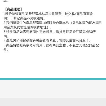
認。
【商品運送】
1.部分特殊商品某些配送地點需加收運費（於交易/商品頁面說
明），其它商品不另收運費。
2.我們所提供的產品配送區域僅限於台灣本島（外島地區的朋友請利
用台灣親友地址做為收貨地址）。
3.特殊商品如需與廠商約定送貨日，送貨日期需於訂購完成30天
內。
4.產品因拍攝關係顏色可能略有差異，實際以廠商出貨為主。
5.商品情境照為參考示意用，僅有商品主體，不包含其他配飾品配
件。