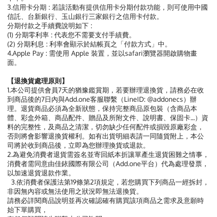
3.信用卡分期 : 若該活動有提供信用卡分期付款功能，則可使用中國
信託、台新銀行、玉山銀行三家銀行之信用卡付款。
分期付款之手續費說明如下 :
(1) 分期零利率 : 代表您不需要支付手績費。
(2) 分期利息 : 利率會顯示於結帳頁之「付款方式」中。
4.Apple Pay : 需使用 Apple 裝置，並以safari瀏覽器開啟購物畫
面。
【退換貨處理原則】
1.本公司提供會員7天的猶豫鑑賞期，若要辦理退換貨，請務必在收
到商品後的7日內與Add.one客服聯繫（LineID: @addonecs）辦
理。退貨商品必須為全新狀態，保持完整商品原包裝（含商品本
體、彩盒外箱、商品配件、贈品及所附文件、說明書、保固卡...）資
料的完整性，及商品之清潔，切勿缺少任何配件或損毀原廠彩盒，
否則將會影響退換貨權利。如有出貨明細表請一同隨貨附上，本公
司將於收到商品後，立即為您辦理換貨或退款。
2.為避免消費者退貨需簽名並寄回紙本折讓單產生退貨困難之情事，
消費者需同意由佳銥國際有限公司（Add.one平台）代為處理發票，
以加速退貨退款作業。
3.依消費者保護法第19條第2項規定，若您購買下列商品一經拆封，
非因無內容或無法使用之狀況即無法退換貨。
請務必詳閱商品說明並再次確認確有購買該項商品之需求及意願時
始下單購買，