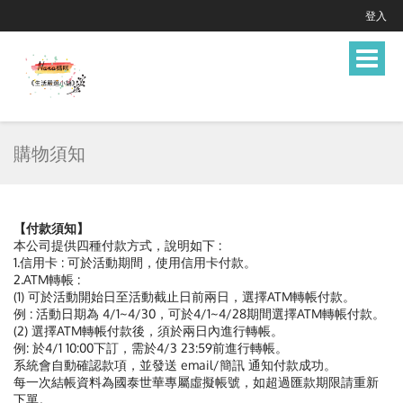
登入
Toggle
navigat
購物須知
【付款須知】
本公司提供四種付款方式，說明如下 :
1.信用卡 : 可於活動期間，使用信用卡付款。
2.ATM轉帳 :
(1) 可於活動開始日至活動截止日前兩日，選擇ATM轉帳付款。
例 : 活動日期為 4/1~4/30，可於4/1~4/28期間選擇ATM轉帳付款。
(2) 選擇ATM轉帳付款後，須於兩日內進行轉帳。
例: 於4/1 10:00下訂，需於4/3 23:59前進行轉帳。
系統會自動確認款項，並發送 email/簡訊 通知付款成功。
每一次結帳資料為國泰世華專屬虛擬帳號，如超過匯款期限請重新
下單。