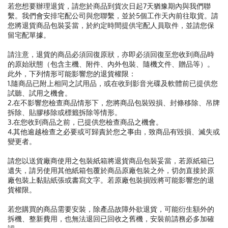
若您想要辦理退貨，請您於商品到貨次日起7天猶豫期內與我們聯
繫。我們會安排宅配公司與您聯繫，並於5個工作天內前往取貨。請
您將退貨商品包裝妥當，於約定時間提供宅配人員取件，並請您保
留宅配單據。
請注意，退貨的商品必須回復原狀，亦即必須回復至您收到商品時
的原始狀態（包含主機、附件、內外包裝、隨機文件、贈品等）。
此外，下列情形可能影響您的退貨權限：
1.隨商品已附上相同之試用品，或在收到影音光碟及軟體前已提供您
試聽、試用之機會。
2.在不影響您檢查商品情形下，您將商品包裝毀損、封條移除、吊牌
拆除、貼膠移除或標籤拆除等情形。
3.在您收到商品之前，已提供您檢查商品之機會。
4.其他逾越檢查之必要或可歸責於您之事由，致商品有毀損、滅失或
變更者。
請您以送貨廠商使用之包裝紙箱將退貨商品包裝妥當，若原紙箱已
遺失，請另使用其他紙箱包覆於商品原廠包裝之外，切勿直接於原
廠包裝上黏貼紙張或書寫文字。若原廠包裝損毀將可能影響您的退
貨權限。
若您購買的商品需要安裝，除產品故障外欲退貨，可能衍生額外的
拆機、整新費用，也無法退回已回收之舊機，安裝前請務必多加確