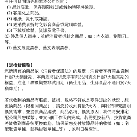
有任何疑問請先聯繫本公司詢問：
(1) 易於腐敗、保存期限較短或解約時即將逾期。
(2) 客製化之商品。
(3) 報紙、期刊或雜誌。
(4) 經消費者拆封之影音商品或電腦軟體。
(5) 下載版軟體、資訊及電子書。
(6) 涉及個人衛生，並經消費者拆封之商品，如：內衣褲、刮鬍刀…
等。
(7) 藝文展覽票券、藝文表演票券。
【退換貨服務】
您所購買的商品依《消費者保護法》的規定，消費者享有商品貨到
日起7天猶豫期。本商店將提供您享有商品到貨次日起7天鑑賞期的
權益。注意！猶豫期並非試用期（衛生用品、生鮮食品不適用於7天
猶豫期）。
若您收到的新品有瑕疵、破損、規格不符或是零件短缺的狀況，想
更換商品（限相同商品），請您於收到貨後7天內，與我們聯繫說明
換貨需求，並提供商品編號、商品名稱、換貨原因，我們將安排宅
配公司與您聯繫，並於5個工作天內完成。若需更換新品，換貨廠商
將於收到商品後更換給您。請保留您交付故障品時的收據（如：宅
配取貨單據、郵局掛號單據...等），以利日後查詢。