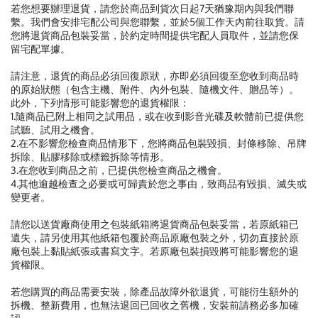
若您想要辦理退貨，請您於商品到貨次日起7天猶豫期內與我們聯
繫。我們會安排宅配公司與您聯繫，並於5個工作天內前往取貨。請
您將退貨商品包裝妥當，於約定時間提供宅配人員取件，並請您保
留宅配單據。
請注意，退貨的商品必須回復原狀，亦即必須回復至您收到商品時
的原始狀態（包含主機、附件、內外包裝、隨機文件、贈品等）。
此外，下列情形可能影響您的退貨權限：
1.隨商品已附上相同之試用品，或在收到影音光碟及軟體前已提供您
試聽、試用之機會。
2.在不影響您檢查商品情形下，您將商品包裝毀損、封條移除、吊牌
拆除、貼膠移除或標籤拆除等情形。
3.在您收到商品之前，已提供您檢查商品之機會。
4.其他逾越檢查之必要或可歸責於您之事由，致商品有毀損、滅失或
變更者。
請您以送貨廠商使用之包裝紙箱將退貨商品包裝妥當，若原紙箱已
遺失，請另使用其他紙箱包覆於商品原廠包裝之外，切勿直接於原
廠包裝上黏貼紙張或書寫文字。若原廠包裝損毀將可能影響您的退
貨權限。
若您購買的商品需要安裝，除產品故障外欲退貨，可能衍生額外的
拆機、整新費用，也無法退回已回收之舊機，安裝前請務必多加確