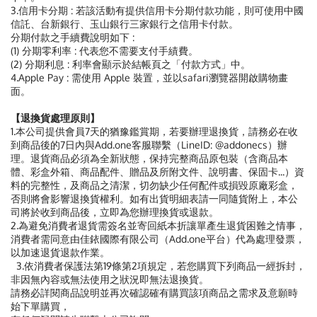
3.信用卡分期 : 若該活動有提供信用卡分期付款功能，則可使用中國
信託、台新銀行、玉山銀行三家銀行之信用卡付款。
分期付款之手續費說明如下 :
(1) 分期零利率 : 代表您不需要支付手績費。
(2) 分期利息 : 利率會顯示於結帳頁之「付款方式」中。
4.Apple Pay : 需使用 Apple 裝置，並以safari瀏覽器開啟購物畫
面。
【退換貨處理原則】
1.本公司提供會員7天的猶豫鑑賞期，若要辦理退換貨，請務必在收
到商品後的7日內與Add.one客服聯繫（LineID: @addonecs）辦
理。退貨商品必須為全新狀態，保持完整商品原包裝（含商品本
體、彩盒外箱、商品配件、贈品及所附文件、說明書、保固卡...）資
料的完整性，及商品之清潔，切勿缺少任何配件或損毀原廠彩盒，
否則將會影響退換貨權利。如有出貨明細表請一同隨貨附上，本公
司將於收到商品後，立即為您辦理換貨或退款。
2.為避免消費者退貨需簽名並寄回紙本折讓單產生退貨困難之情事，
消費者需同意由佳銥國際有限公司（Add.one平台）代為處理發票，
以加速退貨退款作業。
3.依消費者保護法第19條第2項規定，若您購買下列商品一經拆封，
非因無內容或無法使用之狀況即無法退換貨。
請務必詳閱商品說明並再次確認確有購買該項商品之需求及意願時
始下單購買，