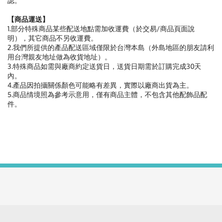
認。
【商品運送】
1.部分特殊商品某些配送地點需加收運費（於交易/商品頁面說
明），其它商品不另收運費。
2.我們所提供的產品配送區域僅限於台灣本島（外島地區的朋友請利
用台灣親友地址做為收貨地址）。
3.特殊商品如需與廠商約定送貨日，送貨日期需於訂購完成30天
內。
4.產品因拍攝關係顏色可能略有差異，實際以廠商出貨為主。
5.商品情境照為參考示意用，僅有商品主體，不包含其他配飾品配
件。