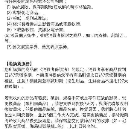
有任何疑問請先聯繫本公司詢問：
(1) 易於腐敗、保存期限較短或解約時即將逾期。
(2) 客製化之商品。
(3) 報紙、期刊或雜誌。
(4) 經消費者拆封之影音商品或電腦軟體。
(5) 下載版軟體、資訊及電子書。
(6) 涉及個人衛生，並經消費者拆封之商品，如：內衣褲、刮鬍刀…
等。
(7) 藝文展覽票券、藝文表演票券。
【退換貨服務】
您所購買的商品依《消費者保護法》的規定，消費者享有商品貨到
日起7天猶豫期。本商店將提供您享有商品到貨次日起7天鑑賞期的
權益。注意！猶豫期並非試用期（衛生用品、生鮮食品不適用於7天
猶豫期）。
若您收到的新品有瑕疵、破損、規格不符或是零件短缺的狀況，想
更換商品（限相同商品），請您於收到貨後7天內，與我們聯繫說明
換貨需求，並提供商品編號、商品名稱、換貨原因，我們將安排宅
配公司與您聯繫，並於5個工作天內完成。若需更換新品，換貨廠商
將於收到商品後更換給您。請保留您交付故障品時的收據（如：宅
配取貨單據、郵局掛號單據...等），以利日後查詢。