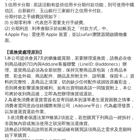
3.信用卡分期 : 若該活動有提供信用卡分期付款功能，則可使用中國
信託、台新銀行、玉山銀行三家銀行之信用卡付款。
分期付款之手續費說明如下 :
(1) 分期零利率 : 代表您不需要支付手績費。
(2) 分期利息 : 利率會顯示於結帳頁之「付款方式」中。
4.Apple Pay : 需使用 Apple 裝置，並以safari瀏覽器開啟購物畫
面。
【退換貨處理原則】
1.本公司提供會員7天的猶豫鑑賞期，若要辦理退換貨，請務必在收
到商品後的7日內與Add.one客服聯繫（LineID: @addonecs）辦
理。退貨商品必須為全新狀態，保持完整商品原包裝（含商品本
體、彩盒外箱、商品配件、贈品及所附文件、說明書、保固卡...）資
料的完整性，及商品之清潔，切勿缺少任何配件或損毀原廠彩盒，
否則將會影響退換貨權利。如有出貨明細表請一同隨貨附上，本公
司將於收到商品後，立即為您辦理換貨或退款。
2.為避免消費者退貨需簽名並寄回紙本折讓單產生退貨困難之情事，
消費者需同意由佳銥國際有限公司（Add.one平台）代為處理發票，
以加速退貨退款作業。
3.依消費者保護法第19條第2項規定，若您購買下列商品一經拆封，
非因無內容或無法使用之狀況即無法退換貨。
請務必詳閱商品說明並再次確認確有購買該項商品之需求及意願時
始下單購買，