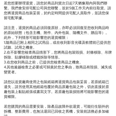
若您想要辦理退貨，請您於商品到貨次日起7天猶豫期內與我們聯
繫。我們會安排宅配公司與您聯繫，並於5個工作天內前往取貨。請
您將退貨商品包裝妥當，於約定時間提供宅配人員取件，並請您保
留宅配單據。
請注意，退貨的商品必須回復原狀，亦即必須回復至您收到商品時
的原始狀態（包含主機、附件、內外包裝、隨機文件、贈品等）。
此外，下列情形可能影響您的退貨權限：
1.隨商品已附上相同之試用品，或在收到影音光碟及軟體前已提供您
試聽、試用之機會。
2.在不影響您檢查商品情形下，您將商品包裝毀損、封條移除、吊牌
拆除、貼膠移除或標籤拆除等情形。
3.在您收到商品之前，已提供您檢查商品之機會。
4.其他逾越檢查之必要或可歸責於您之事由，致商品有毀損、滅失或
變更者。
請您以送貨廠商使用之包裝紙箱將退貨商品包裝妥當，若原紙箱已
遺失，請另使用其他紙箱包覆於商品原廠包裝之外，切勿直接於原
廠包裝上黏貼紙張或書寫文字。若原廠包裝損毀將可能影響您的退
貨權限。
若您購買的商品需要安裝，除產品故障外欲退貨，可能衍生額外的
拆機、整新費用，也無法退回已回收之舊機，安裝前請務必多加確