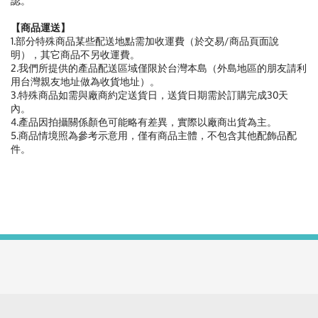
認。
【商品運送】
1.部分特殊商品某些配送地點需加收運費（於交易/商品頁面說
明），其它商品不另收運費。
2.我們所提供的產品配送區域僅限於台灣本島（外島地區的朋友請利
用台灣親友地址做為收貨地址）。
3.特殊商品如需與廠商約定送貨日，送貨日期需於訂購完成30天
內。
4.產品因拍攝關係顏色可能略有差異，實際以廠商出貨為主。
5.商品情境照為參考示意用，僅有商品主體，不包含其他配飾品配
件。