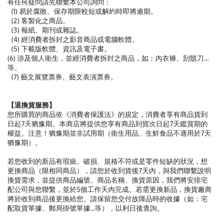
有任何疑問請先聯繫本公司詢問：
(1) 易於腐敗、保存期限較短或解約時即將逾期。
(2) 客製化之商品。
(3) 報紙、期刊或雜誌。
(4) 經消費者拆封之影音商品或電腦軟體。
(5) 下載版軟體、資訊及電子書。
(6) 涉及個人衛生，並經消費者拆封之商品，如：內衣褲、刮鬍刀…
等。
(7) 藝文展覽票券、藝文表演票券。
【退換貨服務】
您所購買的商品依《消費者保護法》的規定，消費者享有商品貨到
日起7天猶豫期。本商店將提供您享有商品到貨次日起7天鑑賞期的
權益。注意！猶豫期並非試用期（衛生用品、生鮮食品不適用於7天
猶豫期）。
若您收到的新品有瑕疵、破損、規格不符或是零件短缺的狀況，想
更換商品（限相同商品），請您於收到貨後7天內，與我們聯繫說明
換貨需求，並提供商品編號、商品名稱、換貨原因，我們將安排宅
配公司與您聯繫，並於5個工作天內完成。若需更換新品，換貨廠商
將於收到商品後更換給您。請保留您交付故障品時的收據（如：宅
配取貨單據、郵局掛號單據...等），以利日後查詢。