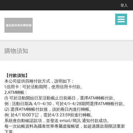
登入
Toggle
navigat
購物須知
【付款須知】
本公司提供四種付款方式，說明如下 :
1.信用卡 : 可於活動期間，使用信用卡付款。
2.ATM轉帳 :
(1) 可於活動開始日至活動截止日前兩日，選擇ATM轉帳付款。
例 : 活動日期為 4/1~4/30，可於4/1~4/28期間選擇ATM轉帳付款。
(2) 選擇ATM轉帳付款後，須於兩日內進行轉帳。
例: 於4/1 10:00下訂，需於4/3 23:59前進行轉帳。
系統會自動確認款項，並發送 email/簡訊 通知付款成功。
每一次結帳資料為國泰世華專屬虛擬帳號，如超過匯款期限請重新
下單。