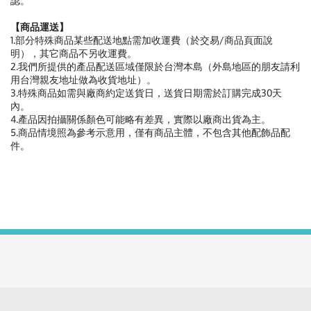
認。
【商品運送】
1.部分特殊商品某些配送地點需加收運費（於交易/商品頁面說
明），其它商品不另收運費。
2.我們所提供的產品配送區域僅限於台灣本島（外島地區的朋友請利
用台灣親友地址做為收貨地址）。
3.特殊商品如需與廠商約定送貨日，送貨日期需於訂購完成30天
內。
4.產品因拍攝關係顏色可能略有差異，實際以廠商出貨為主。
5.商品情境照為參考示意用，僅有商品主體，不包含其他配飾品配
件。