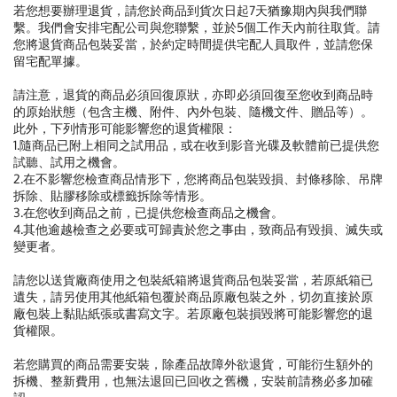
若您想要辦理退貨，請您於商品到貨次日起7天猶豫期內與我們聯
繫。我們會安排宅配公司與您聯繫，並於5個工作天內前往取貨。請
您將退貨商品包裝妥當，於約定時間提供宅配人員取件，並請您保
留宅配單據。
請注意，退貨的商品必須回復原狀，亦即必須回復至您收到商品時
的原始狀態（包含主機、附件、內外包裝、隨機文件、贈品等）。
此外，下列情形可能影響您的退貨權限：
1.隨商品已附上相同之試用品，或在收到影音光碟及軟體前已提供您
試聽、試用之機會。
2.在不影響您檢查商品情形下，您將商品包裝毀損、封條移除、吊牌
拆除、貼膠移除或標籤拆除等情形。
3.在您收到商品之前，已提供您檢查商品之機會。
4.其他逾越檢查之必要或可歸責於您之事由，致商品有毀損、滅失或
變更者。
請您以送貨廠商使用之包裝紙箱將退貨商品包裝妥當，若原紙箱已
遺失，請另使用其他紙箱包覆於商品原廠包裝之外，切勿直接於原
廠包裝上黏貼紙張或書寫文字。若原廠包裝損毀將可能影響您的退
貨權限。
若您購買的商品需要安裝，除產品故障外欲退貨，可能衍生額外的
拆機、整新費用，也無法退回已回收之舊機，安裝前請務必多加確