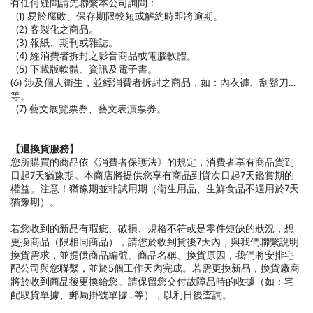
有任何疑問請先聯繫本公司詢問：
(1) 易於腐敗、保存期限較短或解約時即將逾期。
(2) 客製化之商品。
(3) 報紙、期刊或雜誌。
(4) 經消費者拆封之影音商品或電腦軟體。
(5) 下載版軟體、資訊及電子書。
(6) 涉及個人衛生，並經消費者拆封之商品，如：內衣褲、刮鬍刀…
等。
(7) 藝文展覽票券、藝文表演票券。
【退換貨服務】
您所購買的商品依《消費者保護法》的規定，消費者享有商品貨到
日起7天猶豫期。本商店將提供您享有商品到貨次日起7天鑑賞期的
權益。注意！猶豫期並非試用期（衛生用品、生鮮食品不適用於7天
猶豫期）。
若您收到的新品有瑕疵、破損、規格不符或是零件短缺的狀況，想
更換商品（限相同商品），請您於收到貨後7天內，與我們聯繫說明
換貨需求，並提供商品編號、商品名稱、換貨原因，我們將安排宅
配公司與您聯繫，並於5個工作天內完成。若需更換新品，換貨廠商
將於收到商品後更換給您。請保留您交付故障品時的收據（如：宅
配取貨單據、郵局掛號單據...等），以利日後查詢。