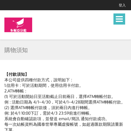
登入
Toggle
navigat
購物須知
【付款須知】
本公司提供四種付款方式，說明如下 :
1.信用卡 : 可於活動期間，使用信用卡付款。
2.ATM轉帳 :
(1) 可於活動開始日至活動截止日前兩日，選擇ATM轉帳付款。
例 : 活動日期為 4/1~4/30，可於4/1~4/28期間選擇ATM轉帳付款。
(2) 選擇ATM轉帳付款後，須於兩日內進行轉帳。
例: 於4/1 10:00下訂，需於4/3 23:59前進行轉帳。
系統會自動確認款項，並發送 email/簡訊 通知付款成功。
每一次結帳資料為國泰世華專屬虛擬帳號，如超過匯款期限請重新
下單。