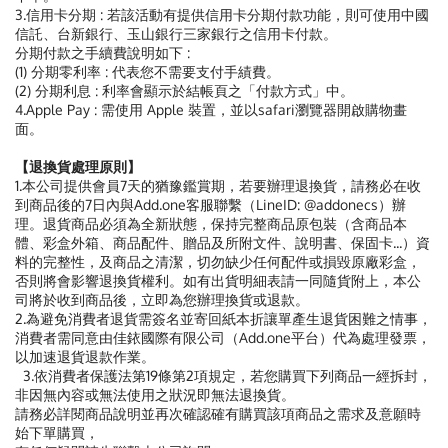
3.信用卡分期 : 若該活動有提供信用卡分期付款功能，則可使用中國
信託、台新銀行、玉山銀行三家銀行之信用卡付款。
分期付款之手續費說明如下 :
(1) 分期零利率 : 代表您不需要支付手績費。
(2) 分期利息 : 利率會顯示於結帳頁之「付款方式」中。
4.Apple Pay : 需使用 Apple 裝置，並以safari瀏覽器開啟購物畫
面。
【退換貨處理原則】
1.本公司提供會員7天的猶豫鑑賞期，若要辦理退換貨，請務必在收
到商品後的7日內與Add.one客服聯繫（LineID: @addonecs）辦
理。退貨商品必須為全新狀態，保持完整商品原包裝（含商品本
體、彩盒外箱、商品配件、贈品及所附文件、說明書、保固卡...）資
料的完整性，及商品之清潔，切勿缺少任何配件或損毀原廠彩盒，
否則將會影響退換貨權利。如有出貨明細表請一同隨貨附上，本公
司將於收到商品後，立即為您辦理換貨或退款。
2.為避免消費者退貨需簽名並寄回紙本折讓單產生退貨困難之情事，
消費者需同意由佳銥國際有限公司（Add.one平台）代為處理發票，
以加速退貨退款作業。
3.依消費者保護法第19條第2項規定，若您購買下列商品一經拆封，
非因無內容或無法使用之狀況即無法退換貨。
請務必詳閱商品說明並再次確認確有購買該項商品之需求及意願時
始下單購買，