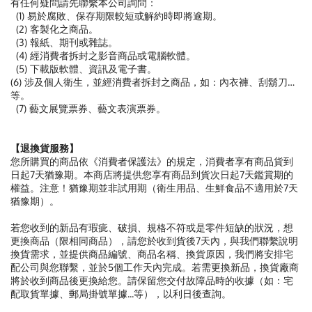
有任何疑問請先聯繫本公司詢問：
(1) 易於腐敗、保存期限較短或解約時即將逾期。
(2) 客製化之商品。
(3) 報紙、期刊或雜誌。
(4) 經消費者拆封之影音商品或電腦軟體。
(5) 下載版軟體、資訊及電子書。
(6) 涉及個人衛生，並經消費者拆封之商品，如：內衣褲、刮鬍刀…
等。
(7) 藝文展覽票券、藝文表演票券。
【退換貨服務】
您所購買的商品依《消費者保護法》的規定，消費者享有商品貨到
日起7天猶豫期。本商店將提供您享有商品到貨次日起7天鑑賞期的
權益。注意！猶豫期並非試用期（衛生用品、生鮮食品不適用於7天
猶豫期）。
若您收到的新品有瑕疵、破損、規格不符或是零件短缺的狀況，想
更換商品（限相同商品），請您於收到貨後7天內，與我們聯繫說明
換貨需求，並提供商品編號、商品名稱、換貨原因，我們將安排宅
配公司與您聯繫，並於5個工作天內完成。若需更換新品，換貨廠商
將於收到商品後更換給您。請保留您交付故障品時的收據（如：宅
配取貨單據、郵局掛號單據...等），以利日後查詢。