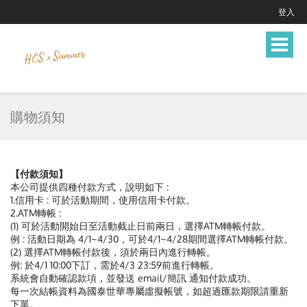
登入
Toggle
navigat
購物須知
【付款須知】
本公司提供四種付款方式，說明如下 :
1.信用卡 : 可於活動期間，使用信用卡付款。
2.ATM轉帳 :
(1) 可於活動開始日至活動截止日前兩日，選擇ATM轉帳付款。
例 : 活動日期為 4/1~4/30，可於4/1~4/28期間選擇ATM轉帳付款。
(2) 選擇ATM轉帳付款後，須於兩日內進行轉帳。
例: 於4/1 10:00下訂，需於4/3 23:59前進行轉帳。
系統會自動確認款項，並發送 email/簡訊 通知付款成功。
每一次結帳資料為國泰世華專屬虛擬帳號，如超過匯款期限請重新
下單。