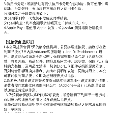
3.信用卡分期 : 若該活動有提供信用卡分期付款功能，則可使用中國
信託、台新銀行、玉山銀行三家銀行之信用卡付款。
分期付款之手續費說明如下 :
(1) 分期零利率 : 代表您不需要支付手績費。
(2) 分期利息 : 利率會顯示於結帳頁之「付款方式」中。
4.Apple Pay : 需使用 Apple 裝置，並以safari瀏覽器開啟購物畫
面。
【退換貨處理原則】
1.本公司提供會員7天的猶豫鑑賞期，若要辦理退換貨，請務必在收
到商品後的7日內與Add.one客服聯繫（LineID: @addonecs）辦
理。退貨商品必須為全新狀態，保持完整商品原包裝（含商品本
體、彩盒外箱、商品配件、贈品及所附文件、說明書、保固卡...）資
料的完整性，及商品之清潔，切勿缺少任何配件或損毀原廠彩盒，
否則將會影響退換貨權利。如有出貨明細表請一同隨貨附上，本公
司將於收到商品後，立即為您辦理換貨或退款。
2.為避免消費者退貨需簽名並寄回紙本折讓單產生退貨困難之情事，
消費者需同意由佳銥國際有限公司（Add.one平台）代為處理發票，
以加速退貨退款作業。
3.依消費者保護法第19條第2項規定，若您購買下列商品一經拆封，
非因無內容或無法使用之狀況即無法退換貨。
請務必詳閱商品說明並再次確認確有購買該項商品之需求及意願時
始下單購買，