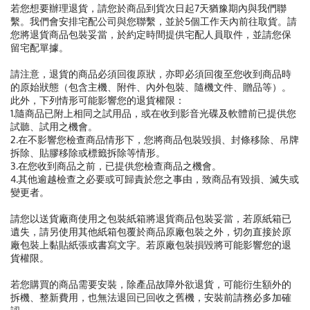
若您想要辦理退貨，請您於商品到貨次日起7天猶豫期內與我們聯
繫。我們會安排宅配公司與您聯繫，並於5個工作天內前往取貨。請
您將退貨商品包裝妥當，於約定時間提供宅配人員取件，並請您保
留宅配單據。
請注意，退貨的商品必須回復原狀，亦即必須回復至您收到商品時
的原始狀態（包含主機、附件、內外包裝、隨機文件、贈品等）。
此外，下列情形可能影響您的退貨權限：
1.隨商品已附上相同之試用品，或在收到影音光碟及軟體前已提供您
試聽、試用之機會。
2.在不影響您檢查商品情形下，您將商品包裝毀損、封條移除、吊牌
拆除、貼膠移除或標籤拆除等情形。
3.在您收到商品之前，已提供您檢查商品之機會。
4.其他逾越檢查之必要或可歸責於您之事由，致商品有毀損、滅失或
變更者。
請您以送貨廠商使用之包裝紙箱將退貨商品包裝妥當，若原紙箱已
遺失，請另使用其他紙箱包覆於商品原廠包裝之外，切勿直接於原
廠包裝上黏貼紙張或書寫文字。若原廠包裝損毀將可能影響您的退
貨權限。
若您購買的商品需要安裝，除產品故障外欲退貨，可能衍生額外的
拆機、整新費用，也無法退回已回收之舊機，安裝前請務必多加確