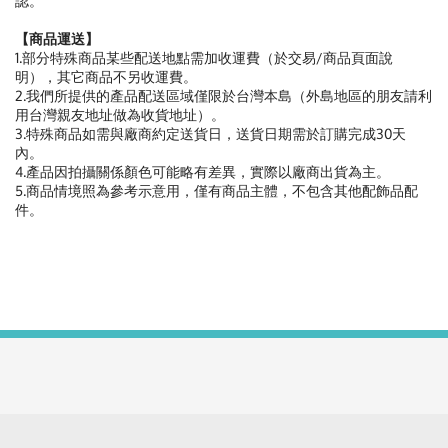
認。
【商品運送】
1.部分特殊商品某些配送地點需加收運費（於交易/商品頁面說
明），其它商品不另收運費。
2.我們所提供的產品配送區域僅限於台灣本島（外島地區的朋友請利
用台灣親友地址做為收貨地址）。
3.特殊商品如需與廠商約定送貨日，送貨日期需於訂購完成30天
內。
4.產品因拍攝關係顏色可能略有差異，實際以廠商出貨為主。
5.商品情境照為參考示意用，僅有商品主體，不包含其他配飾品配
件。