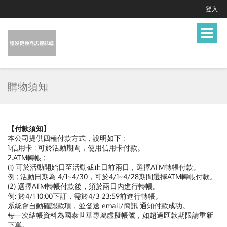
登入
Toggle
navigat
購物須知
【付款須知】
本公司提供四種付款方式，說明如下 :
1.信用卡 : 可於活動期間，使用信用卡付款。
2.ATM轉帳 :
(1) 可於活動開始日至活動截止日前兩日，選擇ATM轉帳付款。
例 : 活動日期為 4/1~4/30，可於4/1~4/28期間選擇ATM轉帳付款。
(2) 選擇ATM轉帳付款後，須於兩日內進行轉帳。
例: 於4/1 10:00下訂，需於4/3 23:59前進行轉帳。
系統會自動確認款項，並發送 email/簡訊 通知付款成功。
每一次結帳資料為國泰世華專屬虛擬帳號，如超過匯款期限請重新
下單。