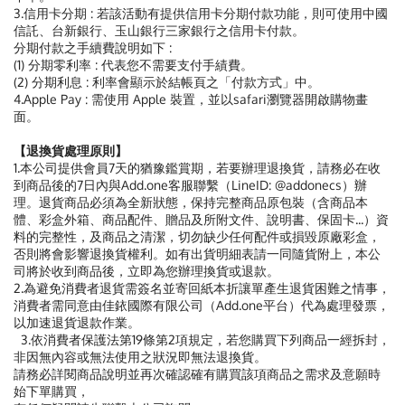
3.信用卡分期 : 若該活動有提供信用卡分期付款功能，則可使用中國
信託、台新銀行、玉山銀行三家銀行之信用卡付款。
分期付款之手續費說明如下 :
(1) 分期零利率 : 代表您不需要支付手績費。
(2) 分期利息 : 利率會顯示於結帳頁之「付款方式」中。
4.Apple Pay : 需使用 Apple 裝置，並以safari瀏覽器開啟購物畫
面。
【退換貨處理原則】
1.本公司提供會員7天的猶豫鑑賞期，若要辦理退換貨，請務必在收
到商品後的7日內與Add.one客服聯繫（LineID: @addonecs）辦
理。退貨商品必須為全新狀態，保持完整商品原包裝（含商品本
體、彩盒外箱、商品配件、贈品及所附文件、說明書、保固卡...）資
料的完整性，及商品之清潔，切勿缺少任何配件或損毀原廠彩盒，
否則將會影響退換貨權利。如有出貨明細表請一同隨貨附上，本公
司將於收到商品後，立即為您辦理換貨或退款。
2.為避免消費者退貨需簽名並寄回紙本折讓單產生退貨困難之情事，
消費者需同意由佳銥國際有限公司（Add.one平台）代為處理發票，
以加速退貨退款作業。
3.依消費者保護法第19條第2項規定，若您購買下列商品一經拆封，
非因無內容或無法使用之狀況即無法退換貨。
請務必詳閱商品說明並再次確認確有購買該項商品之需求及意願時
始下單購買，