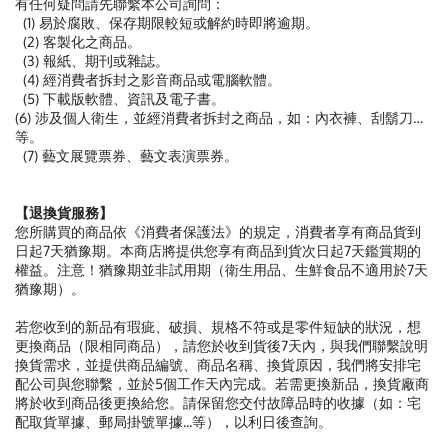
有任何疑問請先聯繫本公司詢問：
(1) 易於腐敗、保存期限較短或解約時即將逾期。
(2) 客製化之商品。
(3) 報紙、期刊或雜誌。
(4) 經消費者拆封之影音商品或電腦軟體。
(5) 下載版軟體、資訊及電子書。
(6) 涉及個人衛生，並經消費者拆封之商品，如：內衣褲、刮鬍刀…
等。
(7) 藝文展覽票券、藝文表演票券。
【退換貨服務】
您所購買的商品依《消費者保護法》的規定，消費者享有商品貨到
日起7天猶豫期。本商店將提供您享有商品到貨次日起7天鑑賞期的
權益。注意！猶豫期並非試用期（衛生用品、生鮮食品不適用於7天
猶豫期）。
若您收到的新品有瑕疵、破損、規格不符或是零件短缺的狀況，想
更換商品（限相同商品），請您於收到貨後7天內，與我們聯繫說明
換貨需求，並提供商品編號、商品名稱、換貨原因，我們將安排宅
配公司與您聯繫，並於5個工作天內完成。若需更換新品，換貨廠商
將於收到商品後更換給您。請保留您交付故障品時的收據（如：宅
配取貨單據、郵局掛號單據...等），以利日後查詢。