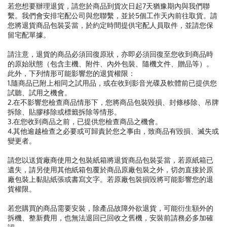
若您想要辦理退貨，請您於商品到貨次日起7天猶豫期內與我們聯
繫。我們會安排宅配公司與您聯繫，並於5個工作天內前往取貨。請
您將退貨商品包裝妥當，於約定時間提供宅配人員取件，並請您保
留宅配單據。
請注意，退貨的商品必須回復原狀，亦即必須回復至您收到商品時
的原始狀態（包含主機、附件、內外包裝、隨機文件、贈品等）。
此外，下列情形可能影響您的退貨權限：
1.隨商品已附上相同之試用品，或在收到影音光碟及軟體前已提供您
試聽、試用之機會。
2.在不影響您檢查商品情形下，您將商品包裝毀損、封條移除、吊牌
拆除、貼膠移除或標籤拆除等情形。
3.在您收到商品之前，已提供您檢查商品之機會。
4.其他逾越檢查之必要或可歸責於您之事由，致商品有毀損、滅失或
變更者。
請您以送貨廠商使用之包裝紙箱將退貨商品包裝妥當，若原紙箱已
遺失，請另使用其他紙箱包覆於商品原廠包裝之外，切勿直接於原
廠包裝上黏貼紙張或書寫文字。若原廠包裝損毀將可能影響您的退
貨權限。
若您購買的商品需要安裝，除產品故障外欲退貨，可能衍生額外的
拆機、整新費用，也無法退回已回收之舊機，安裝前請務必多加確