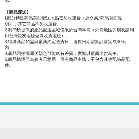
認。
【商品運送】
1.部分特殊商品某些配送地點需加收運費（於交易/商品頁面說
明），其它商品不另收運費。
2.我們所提供的產品配送區域僅限於台灣本島（外島地區的朋友請利
用台灣親友地址做為收貨地址）。
3.特殊商品如需與廠商約定送貨日，送貨日期需於訂購完成30天
內。
4.產品因拍攝關係顏色可能略有差異，實際以廠商出貨為主。
5.商品情境照為參考示意用，僅有商品主體，不包含其他配飾品配
件。