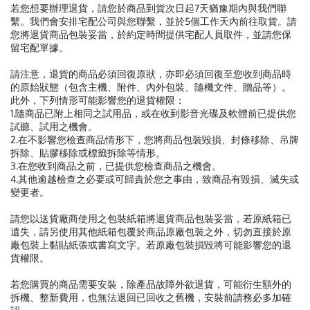
若您想要辦理退貨，請您於商品到貨次日起7天猶豫期內與我們聯
繫。我們會安排宅配公司與您聯繫，並於5個工作天內前往取貨。請
您將退貨商品包裝妥當，於約定時間提供宅配人員取件，並請您保
留宅配單據。
請注意，退貨的商品必須回復原狀，亦即必須回復至您收到商品時
的原始狀態（包含主機、附件、內外包裝、隨機文件、贈品等）。
此外，下列情形可能影響您的退貨權限：
1.隨商品已附上相同之試用品，或在收到影音光碟及軟體前已提供您
試聽、試用之機會。
2.在不影響您檢查商品情形下，您將商品包裝毀損、封條移除、吊牌
拆除、貼膠移除或標籤拆除等情形。
3.在您收到商品之前，已提供您檢查商品之機會。
4.其他逾越檢查之必要或可歸責於您之事由，致商品有毀損、滅失或
變更者。
請您以送貨廠商使用之包裝紙箱將退貨商品包裝妥當，若原紙箱已
遺失，請另使用其他紙箱包覆於商品原廠包裝之外，切勿直接於原
廠包裝上黏貼紙張或書寫文字。若原廠包裝損毀將可能影響您的退
貨權限。
若您購買的商品需要安裝，除產品故障外欲退貨，可能衍生額外的
拆機、整新費用，也無法退回已回收之舊機，安裝前請務必多加確