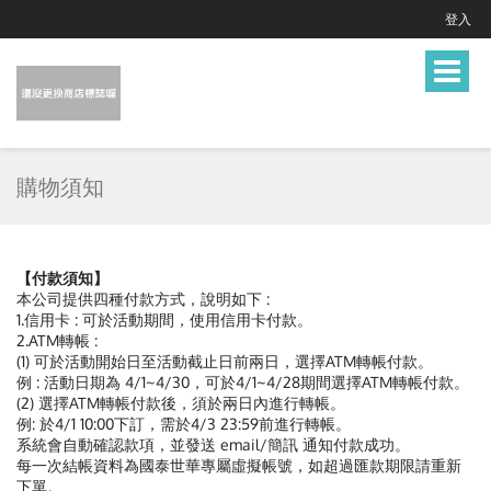
登入
Toggle
navigat
購物須知
【付款須知】
本公司提供四種付款方式，說明如下 :
1.信用卡 : 可於活動期間，使用信用卡付款。
2.ATM轉帳 :
(1) 可於活動開始日至活動截止日前兩日，選擇ATM轉帳付款。
例 : 活動日期為 4/1~4/30，可於4/1~4/28期間選擇ATM轉帳付款。
(2) 選擇ATM轉帳付款後，須於兩日內進行轉帳。
例: 於4/1 10:00下訂，需於4/3 23:59前進行轉帳。
系統會自動確認款項，並發送 email/簡訊 通知付款成功。
每一次結帳資料為國泰世華專屬虛擬帳號，如超過匯款期限請重新
下單。