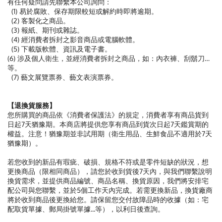
有任何疑問請先聯繫本公司詢問：
(1) 易於腐敗、保存期限較短或解約時即將逾期。
(2) 客製化之商品。
(3) 報紙、期刊或雜誌。
(4) 經消費者拆封之影音商品或電腦軟體。
(5) 下載版軟體、資訊及電子書。
(6) 涉及個人衛生，並經消費者拆封之商品，如：內衣褲、刮鬍刀…
等。
(7) 藝文展覽票券、藝文表演票券。
【退換貨服務】
您所購買的商品依《消費者保護法》的規定，消費者享有商品貨到
日起7天猶豫期。本商店將提供您享有商品到貨次日起7天鑑賞期的
權益。注意！猶豫期並非試用期（衛生用品、生鮮食品不適用於7天
猶豫期）。
若您收到的新品有瑕疵、破損、規格不符或是零件短缺的狀況，想
更換商品（限相同商品），請您於收到貨後7天內，與我們聯繫說明
換貨需求，並提供商品編號、商品名稱、換貨原因，我們將安排宅
配公司與您聯繫，並於5個工作天內完成。若需更換新品，換貨廠商
將於收到商品後更換給您。請保留您交付故障品時的收據（如：宅
配取貨單據、郵局掛號單據...等），以利日後查詢。