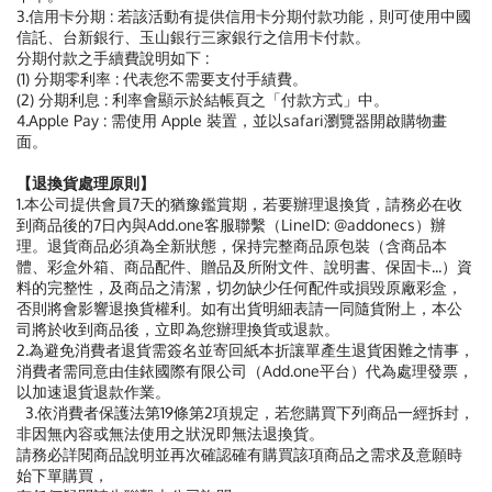
3.信用卡分期 : 若該活動有提供信用卡分期付款功能，則可使用中國
信託、台新銀行、玉山銀行三家銀行之信用卡付款。
分期付款之手續費說明如下 :
(1) 分期零利率 : 代表您不需要支付手績費。
(2) 分期利息 : 利率會顯示於結帳頁之「付款方式」中。
4.Apple Pay : 需使用 Apple 裝置，並以safari瀏覽器開啟購物畫
面。
【退換貨處理原則】
1.本公司提供會員7天的猶豫鑑賞期，若要辦理退換貨，請務必在收
到商品後的7日內與Add.one客服聯繫（LineID: @addonecs）辦
理。退貨商品必須為全新狀態，保持完整商品原包裝（含商品本
體、彩盒外箱、商品配件、贈品及所附文件、說明書、保固卡...）資
料的完整性，及商品之清潔，切勿缺少任何配件或損毀原廠彩盒，
否則將會影響退換貨權利。如有出貨明細表請一同隨貨附上，本公
司將於收到商品後，立即為您辦理換貨或退款。
2.為避免消費者退貨需簽名並寄回紙本折讓單產生退貨困難之情事，
消費者需同意由佳銥國際有限公司（Add.one平台）代為處理發票，
以加速退貨退款作業。
3.依消費者保護法第19條第2項規定，若您購買下列商品一經拆封，
非因無內容或無法使用之狀況即無法退換貨。
請務必詳閱商品說明並再次確認確有購買該項商品之需求及意願時
始下單購買，