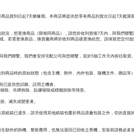
商品貨到日起7天猶豫期。本商店將提供您享有商品到貨次日起7天鑑賞
的狀況，想更換商品（限相同商品），請您於收到貨後7天內，與我們聯繫
成。若需更換新品，換貨廠商將於收到商品後更換給您。請保留您交付故障
內與我們聯繫。我們會安排宅配公司與您聯繫，並於5個工作天內前往取貨
收到商品時的原始狀態（包含主機、附件、內外包裝、隨機文件、贈品等
體前已提供您試聽、試用之機會。
條移除、吊牌拆除、貼膠移除或標籤拆除等情形。
毀損、滅失或變更者。
若原紙箱已遺失，請另使用其他紙箱包覆於商品原廠包裝之外，切勿直接
衍生額外的拆機、整新費用，也無法退回已回收之舊機，安裝前請務必多