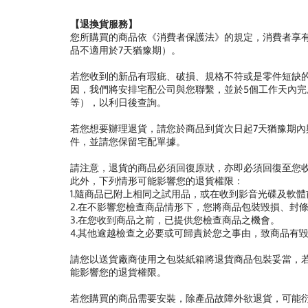
【退換貨服務】
您所購買的商品依《消費者保護法》的規定，消費者享有
品不適用於7天猶豫期）。
若您收到的新品有瑕疵、破損、規格不符或是零件短缺
因，我們將安排宅配公司與您聯繫，並於5個工作天內完
等），以利日後查詢。
若您想要辦理退貨，請您於商品到貨次日起7天猶豫期
件，並請您保留宅配單據。
請注意，退貨的商品必須回復原狀，亦即必須回復至您
此外，下列情形可能影響您的退貨權限：
1.隨商品已附上相同之試用品，或在收到影音光碟及軟
2.在不影響您檢查商品情形下，您將商品包裝毀損、封
3.在您收到商品之前，已提供您檢查商品之機會。
4.其他逾越檢查之必要或可歸責於您之事由，致商品有
請您以送貨廠商使用之包裝紙箱將退貨商品包裝妥當，
能影響您的退貨權限。
若您購買的商品需要安裝，除產品故障外欲退貨，可能