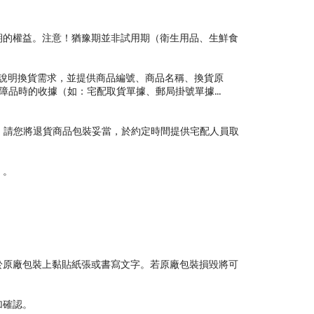
期的權益。注意！猶豫期並非試用期（衛生用品、生鮮食
說明換貨需求，並提供商品編號、商品名稱、換貨原
品時的收據（如：宅配取貨單據、郵局掛號單據...
。請您將退貨商品包裝妥當，於約定時間提供宅配人員取
）。
於原廠包裝上黏貼紙張或書寫文字。若原廠包裝損毀將可
加確認。