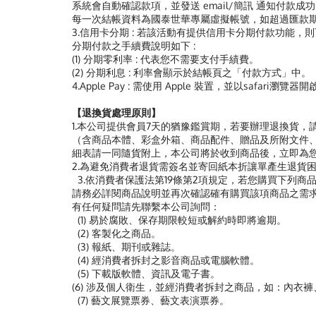
系統會自動確認款項，並發送 email/簡訊 通知付款成
每一次結帳資料為國泰世華專屬虛擬帳號，如超過匯款
3.信用卡分期 : 若該活動有提供信用卡分期付款功能
分期付款之手續費說明如下 :
(1) 分期零利率 : 代表您不需要支付手績費。
(2) 分期利息 : 利率會顯示於結帳頁之「付款方式」中。
4.Apple Pay : 需使用 Apple 裝置，並以safari瀏覽
【退換貨處理原則】
1.本公司提供會員7天的猶豫鑑賞期，若要辦理退換貨，請務必
（含商品本體、彩盒外箱、商品配件、贈品及所附文件、
細表請一同隨貨附上，本公司將於收到商品後，立即為
2.為避免消費者退貨需簽名並寄回紙本折讓單產生退貨困
3.依消費者保護法第19條第2項規定，若您購買下列
請務必詳閱商品說明並再次確認確有購買該項商品之需
有任何疑問請先聯繫本公司詢問：
(1) 易於腐敗、保存期限較短或解約時即將逾期。
(2) 客製化之商品。
(3) 報紙、期刊或雜誌。
(4) 經消費者拆封之影音商品或電腦軟體。
(5) 下載版軟體、資訊及電子書。
(6) 涉及個人衛生，並經消費者拆封之商品，如：內衣
(7) 藝文展覽票券、藝文表演票券。