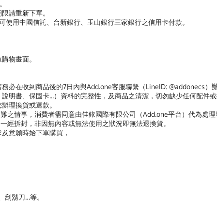
功。
期限請重新下單。
，則可使用中國信託、台新銀行、玉山銀行三家銀行之信用卡付款。
器開啟購物畫面。
在收到商品後的7日內與Add.one客服聯繫（LineID: @addon
說明書、保固卡...）資料的完整性，及商品之清潔，切勿缺少任何配件
您辦理換貨或退款。
難之情事，消費者需同意由佳銥國際有限公司（Add.one平台）代為處
商品一經拆封，非因無內容或無法使用之狀況即無法退換貨。
求及意願時始下單購買，
褲、刮鬍刀…等。