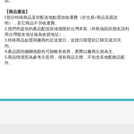
認。
【商品運送】
1.部分特殊商品某些配送地點需加收運費（於交易/商品頁面說
明），其它商品不另收運費。
2.我們所提供的產品配送區域僅限於台灣本島（外島地區的朋友請利
用台灣親友地址做為收貨地址）。
3.特殊商品如需與廠商約定送貨日，送貨日期需於訂購完成30天
內。
4.產品因拍攝關係顏色可能略有差異，實際以廠商出貨為主。
5.商品情境照為參考示意用，僅有商品主體，不包含其他配飾品配
件。