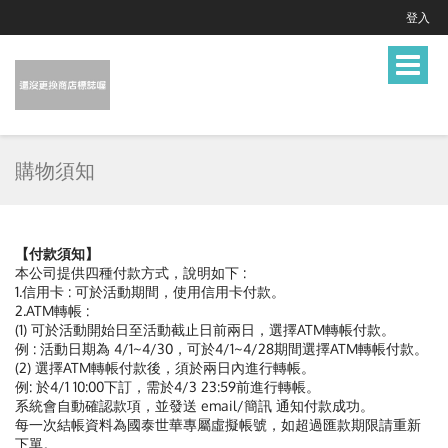
登入
Toggle
navigat
購物須知
【付款須知】
本公司提供四種付款方式，說明如下 :
1.信用卡 : 可於活動期間，使用信用卡付款。
2.ATM轉帳 :
(1) 可於活動開始日至活動截止日前兩日，選擇ATM轉帳付款。
例 : 活動日期為 4/1~4/30，可於4/1~4/28期間選擇ATM轉帳付款。
(2) 選擇ATM轉帳付款後，須於兩日內進行轉帳。
例: 於4/1 10:00下訂，需於4/3 23:59前進行轉帳。
系統會自動確認款項，並發送 email/簡訊 通知付款成功。
每一次結帳資料為國泰世華專屬虛擬帳號，如超過匯款期限請重新
下單。