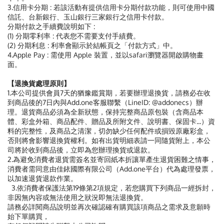
3.信用卡分期 : 若該活動有提供信用卡分期付款功能，則可使用中國
信託、台新銀行、玉山銀行三家銀行之信用卡付款。
分期付款之手續費說明如下 :
(1) 分期零利率 : 代表您不需要支付手績費。
(2) 分期利息 : 利率會顯示於結帳頁之「付款方式」中。
4.Apple Pay : 需使用 Apple 裝置，並以safari瀏覽器開啟購物畫
面。
【退換貨處理原則】
1.本公司提供會員7天的猶豫鑑賞期，若要辦理退換貨，請務必在收
到商品後的7日內與Add.one客服聯繫（LineID: @addonecs）辦
理。退貨商品必須為全新狀態，保持完整商品原包裝（含商品本
體、彩盒外箱、商品配件、贈品及所附文件、說明書、保固卡...）資
料的完整性，及商品之清潔，切勿缺少任何配件或損毀原廠彩盒，
否則將會影響退換貨權利。如有出貨明細表請一同隨貨附上，本公
司將於收到商品後，立即為您辦理換貨或退款。
2.為避免消費者退貨需簽名並寄回紙本折讓單產生退貨困難之情事，
消費者需同意由佳銥國際有限公司（Add.one平台）代為處理發票，
以加速退貨退款作業。
3.依消費者保護法第19條第2項規定，若您購買下列商品一經拆封，
非因無內容或無法使用之狀況即無法退換貨。
請務必詳閱商品說明並再次確認確有購買該項商品之需求及意願時
始下單購買，