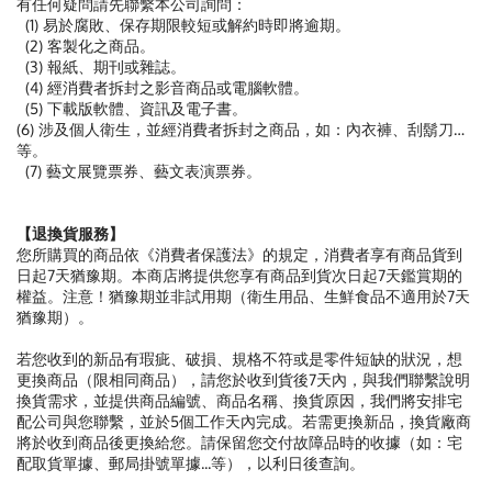
有任何疑問請先聯繫本公司詢問：
(1) 易於腐敗、保存期限較短或解約時即將逾期。
(2) 客製化之商品。
(3) 報紙、期刊或雜誌。
(4) 經消費者拆封之影音商品或電腦軟體。
(5) 下載版軟體、資訊及電子書。
(6) 涉及個人衛生，並經消費者拆封之商品，如：內衣褲、刮鬍刀…
等。
(7) 藝文展覽票券、藝文表演票券。
【退換貨服務】
您所購買的商品依《消費者保護法》的規定，消費者享有商品貨到
日起7天猶豫期。本商店將提供您享有商品到貨次日起7天鑑賞期的
權益。注意！猶豫期並非試用期（衛生用品、生鮮食品不適用於7天
猶豫期）。
若您收到的新品有瑕疵、破損、規格不符或是零件短缺的狀況，想
更換商品（限相同商品），請您於收到貨後7天內，與我們聯繫說明
換貨需求，並提供商品編號、商品名稱、換貨原因，我們將安排宅
配公司與您聯繫，並於5個工作天內完成。若需更換新品，換貨廠商
將於收到商品後更換給您。請保留您交付故障品時的收據（如：宅
配取貨單據、郵局掛號單據...等），以利日後查詢。