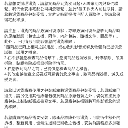
若您想要辦理退貨，請您於商品到貨次日起7天猶豫期內與我們聯
繫。我們會安排宅配公司與您聯繫，並於5個工作天內前往取貨。請
您將退貨商品包裝妥當，於約定時間提供宅配人員取件，並請您保
留宅配單據。
請注意，退貨的商品必須回復原狀，亦即必須回復至您收到商品時
的原始狀態（包含主機、附件、內外包裝、隨機文件、贈品等）。
此外，下列情形可能影響您的退貨權限：
1.隨商品已附上相同之試用品，或在收到影音光碟及軟體前已提供您
試聽、試用之機會。
2.在不影響您檢查商品情形下，您將商品包裝毀損、封條移除、吊牌
拆除、貼膠移除或標籤拆除等情形。
3.在您收到商品之前，已提供您檢查商品之機會。
4.其他逾越檢查之必要或可歸責於您之事由，致商品有毀損、滅失或
變更者。
請您以送貨廠商使用之包裝紙箱將退貨商品包裝妥當，若原紙箱已
遺失，請另使用其他紙箱包覆於商品原廠包裝之外，切勿直接於原
廠包裝上黏貼紙張或書寫文字。若原廠包裝損毀將可能影響您的退
貨權限。
若您購買的商品需要安裝，除產品故障外欲退貨，可能衍生額外的
拆機、整新費用，也無法退回已回收之舊機，安裝前請務必多加確