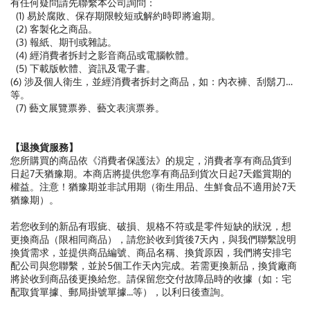
有任何疑問請先聯繫本公司詢問：
(1) 易於腐敗、保存期限較短或解約時即將逾期。
(2) 客製化之商品。
(3) 報紙、期刊或雜誌。
(4) 經消費者拆封之影音商品或電腦軟體。
(5) 下載版軟體、資訊及電子書。
(6) 涉及個人衛生，並經消費者拆封之商品，如：內衣褲、刮鬍刀…
等。
(7) 藝文展覽票券、藝文表演票券。
【退換貨服務】
您所購買的商品依《消費者保護法》的規定，消費者享有商品貨到
日起7天猶豫期。本商店將提供您享有商品到貨次日起7天鑑賞期的
權益。注意！猶豫期並非試用期（衛生用品、生鮮食品不適用於7天
猶豫期）。
若您收到的新品有瑕疵、破損、規格不符或是零件短缺的狀況，想
更換商品（限相同商品），請您於收到貨後7天內，與我們聯繫說明
換貨需求，並提供商品編號、商品名稱、換貨原因，我們將安排宅
配公司與您聯繫，並於5個工作天內完成。若需更換新品，換貨廠商
將於收到商品後更換給您。請保留您交付故障品時的收據（如：宅
配取貨單據、郵局掛號單據...等），以利日後查詢。