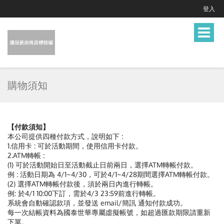
登入
Toggle
navigat
購物須知
【付款須知】
本公司提供四種付款方式，說明如下 :
1.信用卡 : 可於活動期間，使用信用卡付款。
2.ATM轉帳 :
(1) 可於活動開始日至活動截止日前兩日，選擇ATM轉帳付款。
例 : 活動日期為 4/1~4/30，可於4/1~4/28期間選擇ATM轉帳付款。
(2) 選擇ATM轉帳付款後，須於兩日內進行轉帳。
例: 於4/1 10:00下訂，需於4/3 23:59前進行轉帳。
系統會自動確認款項，並發送 email/簡訊 通知付款成功。
每一次結帳資料為國泰世華專屬虛擬帳號，如超過匯款期限請重新
下單。