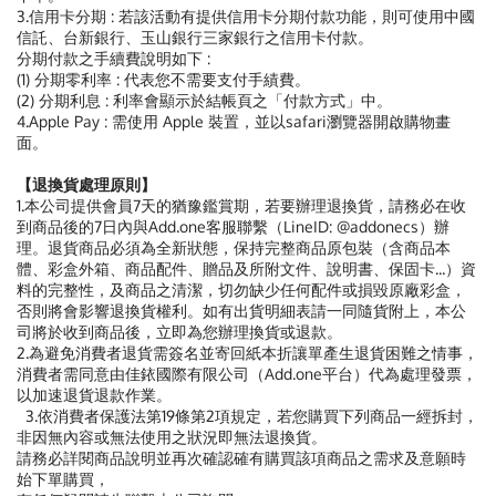
3.信用卡分期 : 若該活動有提供信用卡分期付款功能，則可使用中國
信託、台新銀行、玉山銀行三家銀行之信用卡付款。
分期付款之手續費說明如下 :
(1) 分期零利率 : 代表您不需要支付手績費。
(2) 分期利息 : 利率會顯示於結帳頁之「付款方式」中。
4.Apple Pay : 需使用 Apple 裝置，並以safari瀏覽器開啟購物畫
面。
【退換貨處理原則】
1.本公司提供會員7天的猶豫鑑賞期，若要辦理退換貨，請務必在收
到商品後的7日內與Add.one客服聯繫（LineID: @addonecs）辦
理。退貨商品必須為全新狀態，保持完整商品原包裝（含商品本
體、彩盒外箱、商品配件、贈品及所附文件、說明書、保固卡...）資
料的完整性，及商品之清潔，切勿缺少任何配件或損毀原廠彩盒，
否則將會影響退換貨權利。如有出貨明細表請一同隨貨附上，本公
司將於收到商品後，立即為您辦理換貨或退款。
2.為避免消費者退貨需簽名並寄回紙本折讓單產生退貨困難之情事，
消費者需同意由佳銥國際有限公司（Add.one平台）代為處理發票，
以加速退貨退款作業。
3.依消費者保護法第19條第2項規定，若您購買下列商品一經拆封，
非因無內容或無法使用之狀況即無法退換貨。
請務必詳閱商品說明並再次確認確有購買該項商品之需求及意願時
始下單購買，