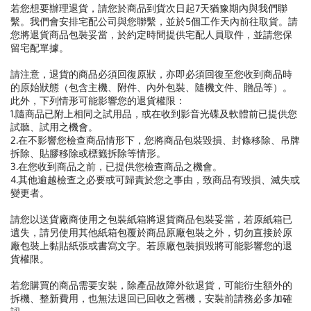
若您想要辦理退貨，請您於商品到貨次日起7天猶豫期內與我們聯
繫。我們會安排宅配公司與您聯繫，並於5個工作天內前往取貨。請
您將退貨商品包裝妥當，於約定時間提供宅配人員取件，並請您保
留宅配單據。
請注意，退貨的商品必須回復原狀，亦即必須回復至您收到商品時
的原始狀態（包含主機、附件、內外包裝、隨機文件、贈品等）。
此外，下列情形可能影響您的退貨權限：
1.隨商品已附上相同之試用品，或在收到影音光碟及軟體前已提供您
試聽、試用之機會。
2.在不影響您檢查商品情形下，您將商品包裝毀損、封條移除、吊牌
拆除、貼膠移除或標籤拆除等情形。
3.在您收到商品之前，已提供您檢查商品之機會。
4.其他逾越檢查之必要或可歸責於您之事由，致商品有毀損、滅失或
變更者。
請您以送貨廠商使用之包裝紙箱將退貨商品包裝妥當，若原紙箱已
遺失，請另使用其他紙箱包覆於商品原廠包裝之外，切勿直接於原
廠包裝上黏貼紙張或書寫文字。若原廠包裝損毀將可能影響您的退
貨權限。
若您購買的商品需要安裝，除產品故障外欲退貨，可能衍生額外的
拆機、整新費用，也無法退回已回收之舊機，安裝前請務必多加確