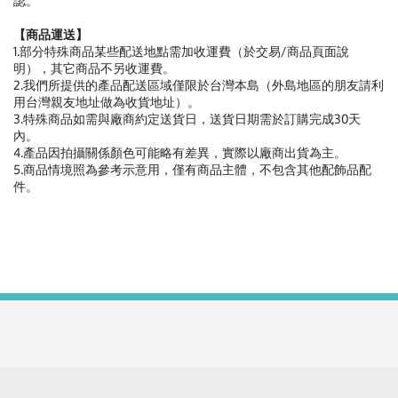
認。
【商品運送】
1.部分特殊商品某些配送地點需加收運費（於交易/商品頁面說
明），其它商品不另收運費。
2.我們所提供的產品配送區域僅限於台灣本島（外島地區的朋友請利
用台灣親友地址做為收貨地址）。
3.特殊商品如需與廠商約定送貨日，送貨日期需於訂購完成30天
內。
4.產品因拍攝關係顏色可能略有差異，實際以廠商出貨為主。
5.商品情境照為參考示意用，僅有商品主體，不包含其他配飾品配
件。