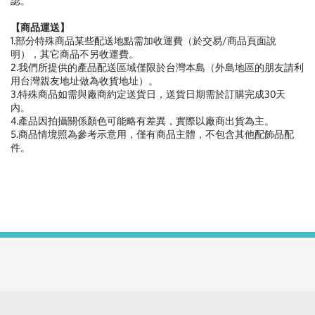
認。
【商品運送】
1.部分特殊商品某些配送地點需加收運費（於交易/商品頁面說
明），其它商品不另收運費。
2.我們所提供的產品配送區域僅限於台灣本島（外島地區的朋友請利
用台灣親友地址做為收貨地址）。
3.特殊商品如需與廠商約定送貨日，送貨日期需於訂購完成30天
內。
4.產品因拍攝關係顏色可能略有差異，實際以廠商出貨為主。
5.商品情境照為參考示意用，僅有商品主體，不包含其他配飾品配
件。