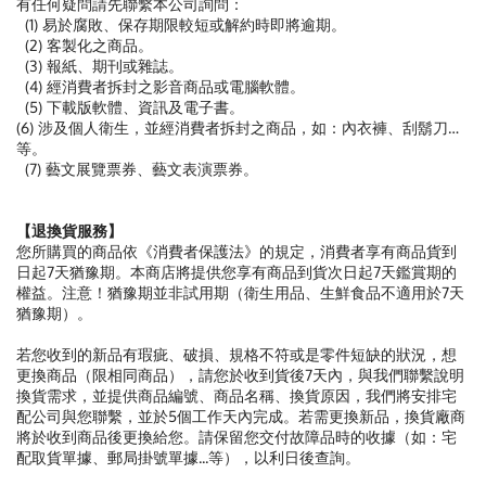
有任何疑問請先聯繫本公司詢問：
(1) 易於腐敗、保存期限較短或解約時即將逾期。
(2) 客製化之商品。
(3) 報紙、期刊或雜誌。
(4) 經消費者拆封之影音商品或電腦軟體。
(5) 下載版軟體、資訊及電子書。
(6) 涉及個人衛生，並經消費者拆封之商品，如：內衣褲、刮鬍刀…
等。
(7) 藝文展覽票券、藝文表演票券。
【退換貨服務】
您所購買的商品依《消費者保護法》的規定，消費者享有商品貨到
日起7天猶豫期。本商店將提供您享有商品到貨次日起7天鑑賞期的
權益。注意！猶豫期並非試用期（衛生用品、生鮮食品不適用於7天
猶豫期）。
若您收到的新品有瑕疵、破損、規格不符或是零件短缺的狀況，想
更換商品（限相同商品），請您於收到貨後7天內，與我們聯繫說明
換貨需求，並提供商品編號、商品名稱、換貨原因，我們將安排宅
配公司與您聯繫，並於5個工作天內完成。若需更換新品，換貨廠商
將於收到商品後更換給您。請保留您交付故障品時的收據（如：宅
配取貨單據、郵局掛號單據...等），以利日後查詢。