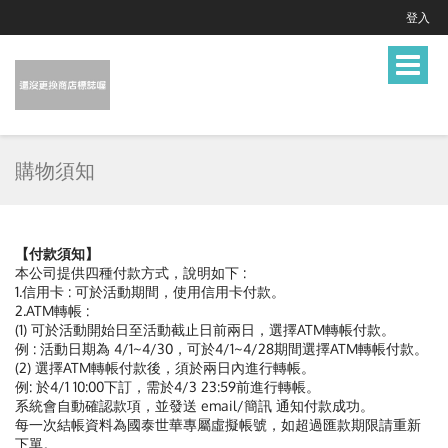
登入
Toggle
navigat
購物須知
【付款須知】
本公司提供四種付款方式，說明如下 :
1.信用卡 : 可於活動期間，使用信用卡付款。
2.ATM轉帳 :
(1) 可於活動開始日至活動截止日前兩日，選擇ATM轉帳付款。
例 : 活動日期為 4/1~4/30，可於4/1~4/28期間選擇ATM轉帳付款。
(2) 選擇ATM轉帳付款後，須於兩日內進行轉帳。
例: 於4/1 10:00下訂，需於4/3 23:59前進行轉帳。
系統會自動確認款項，並發送 email/簡訊 通知付款成功。
每一次結帳資料為國泰世華專屬虛擬帳號，如超過匯款期限請重新
下單。