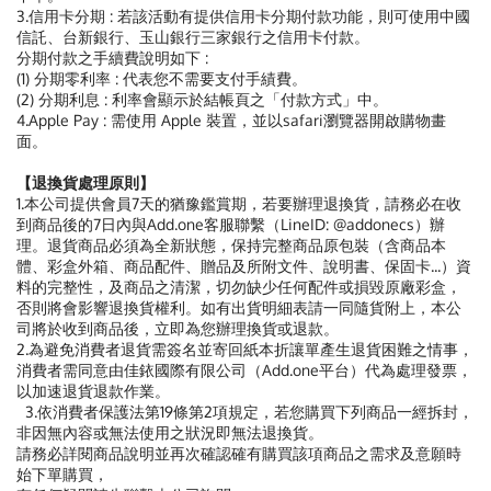
3.信用卡分期 : 若該活動有提供信用卡分期付款功能，則可使用中國
信託、台新銀行、玉山銀行三家銀行之信用卡付款。
分期付款之手續費說明如下 :
(1) 分期零利率 : 代表您不需要支付手績費。
(2) 分期利息 : 利率會顯示於結帳頁之「付款方式」中。
4.Apple Pay : 需使用 Apple 裝置，並以safari瀏覽器開啟購物畫
面。
【退換貨處理原則】
1.本公司提供會員7天的猶豫鑑賞期，若要辦理退換貨，請務必在收
到商品後的7日內與Add.one客服聯繫（LineID: @addonecs）辦
理。退貨商品必須為全新狀態，保持完整商品原包裝（含商品本
體、彩盒外箱、商品配件、贈品及所附文件、說明書、保固卡...）資
料的完整性，及商品之清潔，切勿缺少任何配件或損毀原廠彩盒，
否則將會影響退換貨權利。如有出貨明細表請一同隨貨附上，本公
司將於收到商品後，立即為您辦理換貨或退款。
2.為避免消費者退貨需簽名並寄回紙本折讓單產生退貨困難之情事，
消費者需同意由佳銥國際有限公司（Add.one平台）代為處理發票，
以加速退貨退款作業。
3.依消費者保護法第19條第2項規定，若您購買下列商品一經拆封，
非因無內容或無法使用之狀況即無法退換貨。
請務必詳閱商品說明並再次確認確有購買該項商品之需求及意願時
始下單購買，