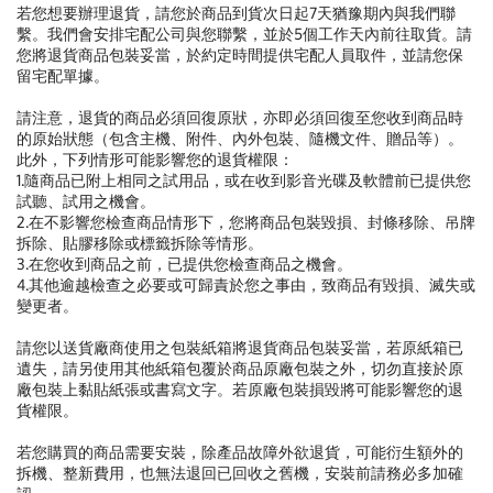
若您想要辦理退貨，請您於商品到貨次日起7天猶豫期內與我們聯
繫。我們會安排宅配公司與您聯繫，並於5個工作天內前往取貨。請
您將退貨商品包裝妥當，於約定時間提供宅配人員取件，並請您保
留宅配單據。
請注意，退貨的商品必須回復原狀，亦即必須回復至您收到商品時
的原始狀態（包含主機、附件、內外包裝、隨機文件、贈品等）。
此外，下列情形可能影響您的退貨權限：
1.隨商品已附上相同之試用品，或在收到影音光碟及軟體前已提供您
試聽、試用之機會。
2.在不影響您檢查商品情形下，您將商品包裝毀損、封條移除、吊牌
拆除、貼膠移除或標籤拆除等情形。
3.在您收到商品之前，已提供您檢查商品之機會。
4.其他逾越檢查之必要或可歸責於您之事由，致商品有毀損、滅失或
變更者。
請您以送貨廠商使用之包裝紙箱將退貨商品包裝妥當，若原紙箱已
遺失，請另使用其他紙箱包覆於商品原廠包裝之外，切勿直接於原
廠包裝上黏貼紙張或書寫文字。若原廠包裝損毀將可能影響您的退
貨權限。
若您購買的商品需要安裝，除產品故障外欲退貨，可能衍生額外的
拆機、整新費用，也無法退回已回收之舊機，安裝前請務必多加確