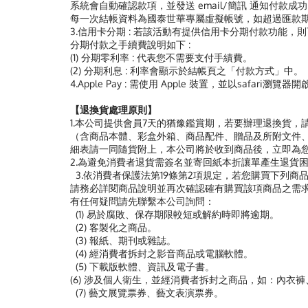
系統會自動確認款項，並發送 email/簡訊 通知付款成
每一次結帳資料為國泰世華專屬虛擬帳號，如超過匯款
3.信用卡分期 : 若該活動有提供信用卡分期付款功能
分期付款之手續費說明如下 :
(1) 分期零利率 : 代表您不需要支付手績費。
(2) 分期利息 : 利率會顯示於結帳頁之「付款方式」中。
4.Apple Pay : 需使用 Apple 裝置，並以safari瀏覽
【退換貨處理原則】
1.本公司提供會員7天的猶豫鑑賞期，若要辦理退換貨，請務必
（含商品本體、彩盒外箱、商品配件、贈品及所附文件、
細表請一同隨貨附上，本公司將於收到商品後，立即為
2.為避免消費者退貨需簽名並寄回紙本折讓單產生退貨困
3.依消費者保護法第19條第2項規定，若您購買下列
請務必詳閱商品說明並再次確認確有購買該項商品之需
有任何疑問請先聯繫本公司詢問：
(1) 易於腐敗、保存期限較短或解約時即將逾期。
(2) 客製化之商品。
(3) 報紙、期刊或雜誌。
(4) 經消費者拆封之影音商品或電腦軟體。
(5) 下載版軟體、資訊及電子書。
(6) 涉及個人衛生，並經消費者拆封之商品，如：內衣
(7) 藝文展覽票券、藝文表演票券。