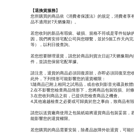
【退換貨服務】
您所購買的商品依《消費者保護法》的規定，消費者享有
品不適用於7天猶豫期）。
若您收到的新品有瑕疵、破損、規格不符或是零件短缺
因，我們將安排宅配公司與您聯繫，並於5個工作天內完
等），以利日後查詢。
若您想要辦理退貨，請您於商品到貨次日起7天猶豫期
件，並請您保留宅配單據。
請注意，退貨的商品必須回復原狀，亦即必須回復至您
此外，下列情形可能影響您的退貨權限：
1.隨商品已附上相同之試用品，或在收到影音光碟及軟
2.在不影響您檢查商品情形下，您將商品包裝毀損、封
3.在您收到商品之前，已提供您檢查商品之機會。
4.其他逾越檢查之必要或可歸責於您之事由，致商品有
請您以送貨廠商使用之包裝紙箱將退貨商品包裝妥當，
能影響您的退貨權限。
若您購買的商品需要安裝，除產品故障外欲退貨，可能