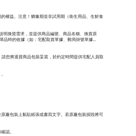
期的權益。注意！猶豫期並非試用期（衛生用品、生鮮食
說明換貨需求，並提供商品編號、商品名稱、換貨原
品時的收據（如：宅配取貨單據、郵局掛號單據...
。請您將退貨商品包裝妥當，於約定時間提供宅配人員取
）。
於原廠包裝上黏貼紙張或書寫文字。若原廠包裝損毀將可
加確認。