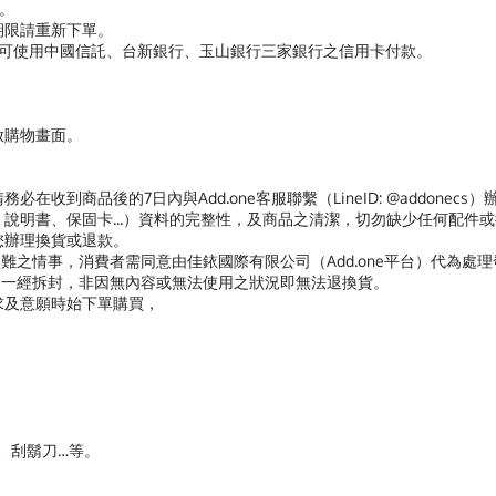
功。
期限請重新下單。
，則可使用中國信託、台新銀行、玉山銀行三家銀行之信用卡付款。
器開啟購物畫面。
在收到商品後的7日內與Add.one客服聯繫（LineID: @addon
說明書、保固卡...）資料的完整性，及商品之清潔，切勿缺少任何配件
您辦理換貨或退款。
難之情事，消費者需同意由佳銥國際有限公司（Add.one平台）代為處
商品一經拆封，非因無內容或無法使用之狀況即無法退換貨。
求及意願時始下單購買，
褲、刮鬍刀…等。