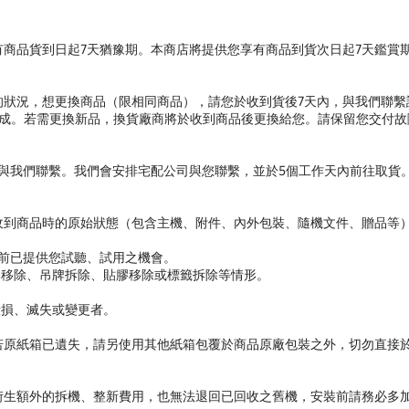
商品貨到日起7天猶豫期。本商店將提供您享有商品到貨次日起7天鑑賞
的狀況，想更換商品（限相同商品），請您於收到貨後7天內，與我們聯繫
成。若需更換新品，換貨廠商將於收到商品後更換給您。請保留您交付故障
內與我們聯繫。我們會安排宅配公司與您聯繫，並於5個工作天內前往取貨
收到商品時的原始狀態（包含主機、附件、內外包裝、隨機文件、贈品等
體前已提供您試聽、試用之機會。
條移除、吊牌拆除、貼膠移除或標籤拆除等情形。
毀損、滅失或變更者。
若原紙箱已遺失，請另使用其他紙箱包覆於商品原廠包裝之外，切勿直接
衍生額外的拆機、整新費用，也無法退回已回收之舊機，安裝前請務必多