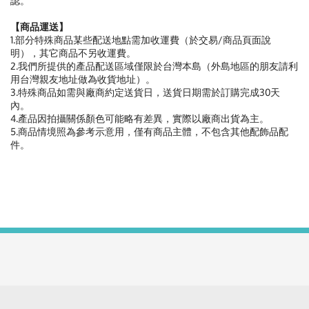
認。
【商品運送】
1.部分特殊商品某些配送地點需加收運費（於交易/商品頁面說
明），其它商品不另收運費。
2.我們所提供的產品配送區域僅限於台灣本島（外島地區的朋友請利
用台灣親友地址做為收貨地址）。
3.特殊商品如需與廠商約定送貨日，送貨日期需於訂購完成30天
內。
4.產品因拍攝關係顏色可能略有差異，實際以廠商出貨為主。
5.商品情境照為參考示意用，僅有商品主體，不包含其他配飾品配
件。