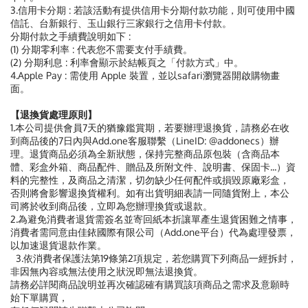
3.信用卡分期 : 若該活動有提供信用卡分期付款功能，則可使用中國
信託、台新銀行、玉山銀行三家銀行之信用卡付款。
分期付款之手續費說明如下 :
(1) 分期零利率 : 代表您不需要支付手績費。
(2) 分期利息 : 利率會顯示於結帳頁之「付款方式」中。
4.Apple Pay : 需使用 Apple 裝置，並以safari瀏覽器開啟購物畫
面。
【退換貨處理原則】
1.本公司提供會員7天的猶豫鑑賞期，若要辦理退換貨，請務必在收
到商品後的7日內與Add.one客服聯繫（LineID: @addonecs）辦
理。退貨商品必須為全新狀態，保持完整商品原包裝（含商品本
體、彩盒外箱、商品配件、贈品及所附文件、說明書、保固卡...）資
料的完整性，及商品之清潔，切勿缺少任何配件或損毀原廠彩盒，
否則將會影響退換貨權利。如有出貨明細表請一同隨貨附上，本公
司將於收到商品後，立即為您辦理換貨或退款。
2.為避免消費者退貨需簽名並寄回紙本折讓單產生退貨困難之情事，
消費者需同意由佳銥國際有限公司（Add.one平台）代為處理發票，
以加速退貨退款作業。
3.依消費者保護法第19條第2項規定，若您購買下列商品一經拆封，
非因無內容或無法使用之狀況即無法退換貨。
請務必詳閱商品說明並再次確認確有購買該項商品之需求及意願時
始下單購買，