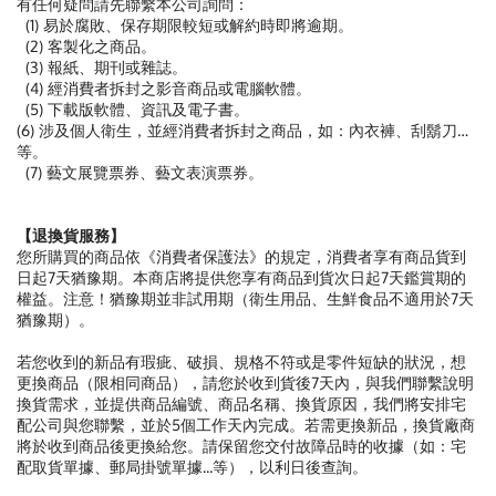
有任何疑問請先聯繫本公司詢問：
(1) 易於腐敗、保存期限較短或解約時即將逾期。
(2) 客製化之商品。
(3) 報紙、期刊或雜誌。
(4) 經消費者拆封之影音商品或電腦軟體。
(5) 下載版軟體、資訊及電子書。
(6) 涉及個人衛生，並經消費者拆封之商品，如：內衣褲、刮鬍刀…
等。
(7) 藝文展覽票券、藝文表演票券。
【退換貨服務】
您所購買的商品依《消費者保護法》的規定，消費者享有商品貨到
日起7天猶豫期。本商店將提供您享有商品到貨次日起7天鑑賞期的
權益。注意！猶豫期並非試用期（衛生用品、生鮮食品不適用於7天
猶豫期）。
若您收到的新品有瑕疵、破損、規格不符或是零件短缺的狀況，想
更換商品（限相同商品），請您於收到貨後7天內，與我們聯繫說明
換貨需求，並提供商品編號、商品名稱、換貨原因，我們將安排宅
配公司與您聯繫，並於5個工作天內完成。若需更換新品，換貨廠商
將於收到商品後更換給您。請保留您交付故障品時的收據（如：宅
配取貨單據、郵局掛號單據...等），以利日後查詢。