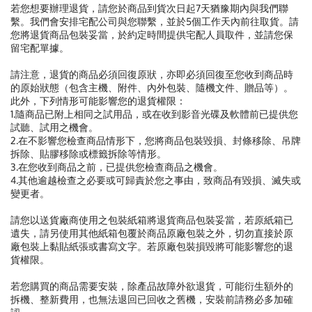
若您想要辦理退貨，請您於商品到貨次日起7天猶豫期內與我們聯
繫。我們會安排宅配公司與您聯繫，並於5個工作天內前往取貨。請
您將退貨商品包裝妥當，於約定時間提供宅配人員取件，並請您保
留宅配單據。
請注意，退貨的商品必須回復原狀，亦即必須回復至您收到商品時
的原始狀態（包含主機、附件、內外包裝、隨機文件、贈品等）。
此外，下列情形可能影響您的退貨權限：
1.隨商品已附上相同之試用品，或在收到影音光碟及軟體前已提供您
試聽、試用之機會。
2.在不影響您檢查商品情形下，您將商品包裝毀損、封條移除、吊牌
拆除、貼膠移除或標籤拆除等情形。
3.在您收到商品之前，已提供您檢查商品之機會。
4.其他逾越檢查之必要或可歸責於您之事由，致商品有毀損、滅失或
變更者。
請您以送貨廠商使用之包裝紙箱將退貨商品包裝妥當，若原紙箱已
遺失，請另使用其他紙箱包覆於商品原廠包裝之外，切勿直接於原
廠包裝上黏貼紙張或書寫文字。若原廠包裝損毀將可能影響您的退
貨權限。
若您購買的商品需要安裝，除產品故障外欲退貨，可能衍生額外的
拆機、整新費用，也無法退回已回收之舊機，安裝前請務必多加確