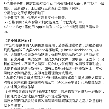
3.信用卡分期 : 若該活動有提供信用卡分期付款功能，則可使用中國
信託、台新銀行、玉山銀行三家銀行之信用卡付款。
分期付款之手續費說明如下 :
(1) 分期零利率 : 代表您不需要支付手績費。
(2) 分期利息 : 利率會顯示於結帳頁之「付款方式」中。
4.Apple Pay : 需使用 Apple 裝置，並以safari瀏覽器開啟購物畫
面。
【退換貨處理原則】
1.本公司提供會員7天的猶豫鑑賞期，若要辦理退換貨，請務必在收
到商品後的7日內與Add.one客服聯繫（LineID: @addonecs）辦
理。退貨商品必須為全新狀態，保持完整商品原包裝（含商品本
體、彩盒外箱、商品配件、贈品及所附文件、說明書、保固卡...）資
料的完整性，及商品之清潔，切勿缺少任何配件或損毀原廠彩盒，
否則將會影響退換貨權利。如有出貨明細表請一同隨貨附上，本公
司將於收到商品後，立即為您辦理換貨或退款。
2.為避免消費者退貨需簽名並寄回紙本折讓單產生退貨困難之情事，
消費者需同意由佳銥國際有限公司（Add.one平台）代為處理發票，
以加速退貨退款作業。
3.依消費者保護法第19條第2項規定，若您購買下列商品一經拆封，
非因無內容或無法使用之狀況即無法退換貨。
請務必詳閱商品說明並再次確認確有購買該項商品之需求及意願時
始下單購買，