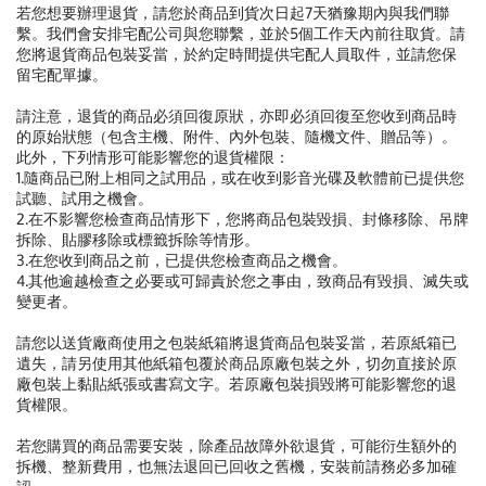
若您想要辦理退貨，請您於商品到貨次日起7天猶豫期內與我們聯
繫。我們會安排宅配公司與您聯繫，並於5個工作天內前往取貨。請
您將退貨商品包裝妥當，於約定時間提供宅配人員取件，並請您保
留宅配單據。
請注意，退貨的商品必須回復原狀，亦即必須回復至您收到商品時
的原始狀態（包含主機、附件、內外包裝、隨機文件、贈品等）。
此外，下列情形可能影響您的退貨權限：
1.隨商品已附上相同之試用品，或在收到影音光碟及軟體前已提供您
試聽、試用之機會。
2.在不影響您檢查商品情形下，您將商品包裝毀損、封條移除、吊牌
拆除、貼膠移除或標籤拆除等情形。
3.在您收到商品之前，已提供您檢查商品之機會。
4.其他逾越檢查之必要或可歸責於您之事由，致商品有毀損、滅失或
變更者。
請您以送貨廠商使用之包裝紙箱將退貨商品包裝妥當，若原紙箱已
遺失，請另使用其他紙箱包覆於商品原廠包裝之外，切勿直接於原
廠包裝上黏貼紙張或書寫文字。若原廠包裝損毀將可能影響您的退
貨權限。
若您購買的商品需要安裝，除產品故障外欲退貨，可能衍生額外的
拆機、整新費用，也無法退回已回收之舊機，安裝前請務必多加確