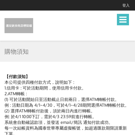
登入
Toggle
navigat
購物須知
【付款須知】
本公司提供四種付款方式，說明如下 :
1.信用卡 : 可於活動期間，使用信用卡付款。
2.ATM轉帳 :
(1) 可於活動開始日至活動截止日前兩日，選擇ATM轉帳付款。
例 : 活動日期為 4/1~4/30，可於4/1~4/28期間選擇ATM轉帳付款。
(2) 選擇ATM轉帳付款後，須於兩日內進行轉帳。
例: 於4/1 10:00下訂，需於4/3 23:59前進行轉帳。
系統會自動確認款項，並發送 email/簡訊 通知付款成功。
每一次結帳資料為國泰世華專屬虛擬帳號，如超過匯款期限請重新
下單。