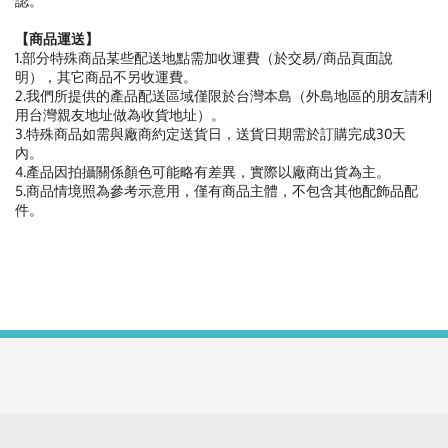
認。
【商品運送】
1.部分特殊商品某些配送地點需加收運費（於交易/商品頁面說
明），其它商品不另收運費。
2.我們所提供的產品配送區域僅限於台灣本島（外島地區的朋友請利
用台灣親友地址做為收貨地址）。
3.特殊商品如需與廠商約定送貨日，送貨日期需於訂購完成30天
內。
4.產品因拍攝關係顏色可能略有差異，實際以廠商出貨為主。
5.商品情境照為參考示意用，僅有商品主體，不包含其他配飾品配
件。