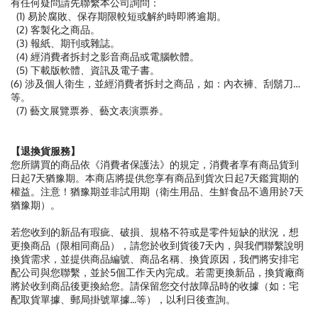
有任何疑問請先聯繫本公司詢問：
(1) 易於腐敗、保存期限較短或解約時即將逾期。
(2) 客製化之商品。
(3) 報紙、期刊或雜誌。
(4) 經消費者拆封之影音商品或電腦軟體。
(5) 下載版軟體、資訊及電子書。
(6) 涉及個人衛生，並經消費者拆封之商品，如：內衣褲、刮鬍刀…
等。
(7) 藝文展覽票券、藝文表演票券。
【退換貨服務】
您所購買的商品依《消費者保護法》的規定，消費者享有商品貨到
日起7天猶豫期。本商店將提供您享有商品到貨次日起7天鑑賞期的
權益。注意！猶豫期並非試用期（衛生用品、生鮮食品不適用於7天
猶豫期）。
若您收到的新品有瑕疵、破損、規格不符或是零件短缺的狀況，想
更換商品（限相同商品），請您於收到貨後7天內，與我們聯繫說明
換貨需求，並提供商品編號、商品名稱、換貨原因，我們將安排宅
配公司與您聯繫，並於5個工作天內完成。若需更換新品，換貨廠商
將於收到商品後更換給您。請保留您交付故障品時的收據（如：宅
配取貨單據、郵局掛號單據...等），以利日後查詢。