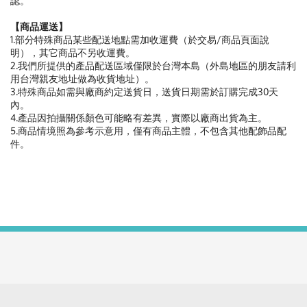
認。
【商品運送】
1.部分特殊商品某些配送地點需加收運費（於交易/商品頁面說
明），其它商品不另收運費。
2.我們所提供的產品配送區域僅限於台灣本島（外島地區的朋友請利
用台灣親友地址做為收貨地址）。
3.特殊商品如需與廠商約定送貨日，送貨日期需於訂購完成30天
內。
4.產品因拍攝關係顏色可能略有差異，實際以廠商出貨為主。
5.商品情境照為參考示意用，僅有商品主體，不包含其他配飾品配
件。