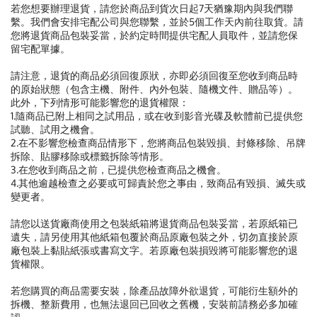
若您想要辦理退貨，請您於商品到貨次日起7天猶豫期內與我們聯
繫。我們會安排宅配公司與您聯繫，並於5個工作天內前往取貨。請
您將退貨商品包裝妥當，於約定時間提供宅配人員取件，並請您保
留宅配單據。
請注意，退貨的商品必須回復原狀，亦即必須回復至您收到商品時
的原始狀態（包含主機、附件、內外包裝、隨機文件、贈品等）。
此外，下列情形可能影響您的退貨權限：
1.隨商品已附上相同之試用品，或在收到影音光碟及軟體前已提供您
試聽、試用之機會。
2.在不影響您檢查商品情形下，您將商品包裝毀損、封條移除、吊牌
拆除、貼膠移除或標籤拆除等情形。
3.在您收到商品之前，已提供您檢查商品之機會。
4.其他逾越檢查之必要或可歸責於您之事由，致商品有毀損、滅失或
變更者。
請您以送貨廠商使用之包裝紙箱將退貨商品包裝妥當，若原紙箱已
遺失，請另使用其他紙箱包覆於商品原廠包裝之外，切勿直接於原
廠包裝上黏貼紙張或書寫文字。若原廠包裝損毀將可能影響您的退
貨權限。
若您購買的商品需要安裝，除產品故障外欲退貨，可能衍生額外的
拆機、整新費用，也無法退回已回收之舊機，安裝前請務必多加確