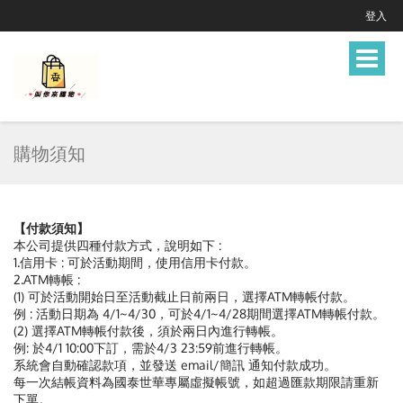
登入
Toggle
navigat
購物須知
【付款須知】
本公司提供四種付款方式，說明如下 :
1.信用卡 : 可於活動期間，使用信用卡付款。
2.ATM轉帳 :
(1) 可於活動開始日至活動截止日前兩日，選擇ATM轉帳付款。
例 : 活動日期為 4/1~4/30，可於4/1~4/28期間選擇ATM轉帳付款。
(2) 選擇ATM轉帳付款後，須於兩日內進行轉帳。
例: 於4/1 10:00下訂，需於4/3 23:59前進行轉帳。
系統會自動確認款項，並發送 email/簡訊 通知付款成功。
每一次結帳資料為國泰世華專屬虛擬帳號，如超過匯款期限請重新
下單。