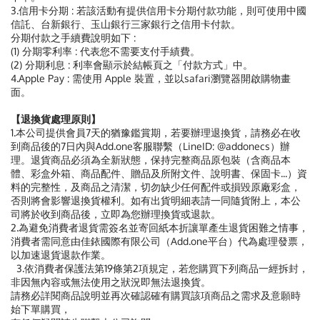
3.信用卡分期 : 若該活動有提供信用卡分期付款功能，則可使用中國
信託、台新銀行、玉山銀行三家銀行之信用卡付款。
分期付款之手續費說明如下 :
(1) 分期零利率 : 代表您不需要支付手績費。
(2) 分期利息 : 利率會顯示於結帳頁之「付款方式」中。
4.Apple Pay : 需使用 Apple 裝置，並以safari瀏覽器開啟購物畫
面。
【退換貨處理原則】
1.本公司提供會員7天的猶豫鑑賞期，若要辦理退換貨，請務必在收
到商品後的7日內與Add.one客服聯繫（LineID: @addonecs）辦
理。退貨商品必須為全新狀態，保持完整商品原包裝（含商品本
體、彩盒外箱、商品配件、贈品及所附文件、說明書、保固卡...）資
料的完整性，及商品之清潔，切勿缺少任何配件或損毀原廠彩盒，
否則將會影響退換貨權利。如有出貨明細表請一同隨貨附上，本公
司將於收到商品後，立即為您辦理換貨或退款。
2.為避免消費者退貨需簽名並寄回紙本折讓單產生退貨困難之情事，
消費者需同意由佳銥國際有限公司（Add.one平台）代為處理發票，
以加速退貨退款作業。
3.依消費者保護法第19條第2項規定，若您購買下列商品一經拆封，
非因無內容或無法使用之狀況即無法退換貨。
請務必詳閱商品說明並再次確認確有購買該項商品之需求及意願時
始下單購買，