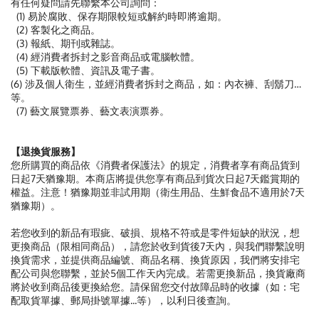
有任何疑問請先聯繫本公司詢問：
(1) 易於腐敗、保存期限較短或解約時即將逾期。
(2) 客製化之商品。
(3) 報紙、期刊或雜誌。
(4) 經消費者拆封之影音商品或電腦軟體。
(5) 下載版軟體、資訊及電子書。
(6) 涉及個人衛生，並經消費者拆封之商品，如：內衣褲、刮鬍刀…
等。
(7) 藝文展覽票券、藝文表演票券。
【退換貨服務】
您所購買的商品依《消費者保護法》的規定，消費者享有商品貨到
日起7天猶豫期。本商店將提供您享有商品到貨次日起7天鑑賞期的
權益。注意！猶豫期並非試用期（衛生用品、生鮮食品不適用於7天
猶豫期）。
若您收到的新品有瑕疵、破損、規格不符或是零件短缺的狀況，想
更換商品（限相同商品），請您於收到貨後7天內，與我們聯繫說明
換貨需求，並提供商品編號、商品名稱、換貨原因，我們將安排宅
配公司與您聯繫，並於5個工作天內完成。若需更換新品，換貨廠商
將於收到商品後更換給您。請保留您交付故障品時的收據（如：宅
配取貨單據、郵局掛號單據...等），以利日後查詢。