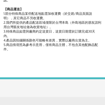
認。
【商品運送】
1.部分特殊商品某些配送地點需加收運費（於交易/商品頁面說
明），其它商品不另收運費。
2.我們所提供的產品配送區域僅限於台灣本島（外島地區的朋友請利
用台灣親友地址做為收貨地址）。
3.特殊商品如需與廠商約定送貨日，送貨日期需於訂購完成30天
內。
4.產品因拍攝關係顏色可能略有差異，實際以廠商出貨為主。
5.商品情境照為參考示意用，僅有商品主體，不包含其他配飾品配
件。