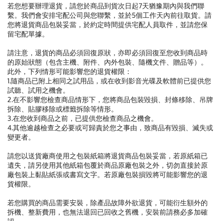
若您想要辦理退貨，請您於商品到貨次日起7天猶豫期內與我們聯
繫。我們會安排宅配公司與您聯繫，並於5個工作天內前往取貨。請
您將退貨商品包裝妥當，於約定時間提供宅配人員取件，並請您保
留宅配單據。
請注意，退貨的商品必須回復原狀，亦即必須回復至您收到商品時
的原始狀態（包含主機、附件、內外包裝、隨機文件、贈品等）。
此外，下列情形可能影響您的退貨權限：
1.隨商品已附上相同之試用品，或在收到影音光碟及軟體前已提供您
試聽、試用之機會。
2.在不影響您檢查商品情形下，您將商品包裝毀損、封條移除、吊牌
拆除、貼膠移除或標籤拆除等情形。
3.在您收到商品之前，已提供您檢查商品之機會。
4.其他逾越檢查之必要或可歸責於您之事由，致商品有毀損、滅失或
變更者。
請您以送貨廠商使用之包裝紙箱將退貨商品包裝妥當，若原紙箱已
遺失，請另使用其他紙箱包覆於商品原廠包裝之外，切勿直接於原
廠包裝上黏貼紙張或書寫文字。若原廠包裝損毀將可能影響您的退
貨權限。
若您購買的商品需要安裝，除產品故障外欲退貨，可能衍生額外的
拆機、整新費用，也無法退回已回收之舊機，安裝前請務必多加確