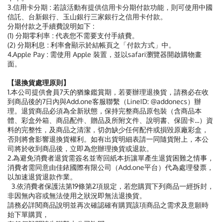
3.信用卡分期 : 若該活動有提供信用卡分期付款功能，則可使用中國
信託、台新銀行、玉山銀行三家銀行之信用卡付款。
分期付款之手續費說明如下 :
(1) 分期零利率 : 代表您不需要支付手績費。
(2) 分期利息 : 利率會顯示於結帳頁之「付款方式」中。
4.Apple Pay : 需使用 Apple 裝置，並以safari瀏覽器開啟購物畫
面。
【退換貨處理原則】
1.本公司提供會員7天的猶豫鑑賞期，若要辦理退換貨，請務必在收
到商品後的7日內與Add.one客服聯繫（LineID: @addonecs）辦
理。退貨商品必須為全新狀態，保持完整商品原包裝（含商品本
體、彩盒外箱、商品配件、贈品及所附文件、說明書、保固卡...）資
料的完整性，及商品之清潔，切勿缺少任何配件或損毀原廠彩盒，
否則將會影響退換貨權利。如有出貨明細表請一同隨貨附上，本公
司將於收到商品後，立即為您辦理換貨或退款。
2.為避免消費者退貨需簽名並寄回紙本折讓單產生退貨困難之情事，
消費者需同意由佳銥國際有限公司（Add.one平台）代為處理發票，
以加速退貨退款作業。
3.依消費者保護法第19條第2項規定，若您購買下列商品一經拆封，
非因無內容或無法使用之狀況即無法退換貨。
請務必詳閱商品說明並再次確認確有購買該項商品之需求及意願時
始下單購買，