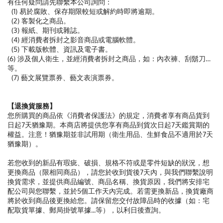
有任何疑問請先聯繫本公司詢問：
(1) 易於腐敗、保存期限較短或解約時即將逾期。
(2) 客製化之商品。
(3) 報紙、期刊或雜誌。
(4) 經消費者拆封之影音商品或電腦軟體。
(5) 下載版軟體、資訊及電子書。
(6) 涉及個人衛生，並經消費者拆封之商品，如：內衣褲、刮鬍刀…
等。
(7) 藝文展覽票券、藝文表演票券。
【退換貨服務】
您所購買的商品依《消費者保護法》的規定，消費者享有商品貨到
日起7天猶豫期。本商店將提供您享有商品到貨次日起7天鑑賞期的
權益。注意！猶豫期並非試用期（衛生用品、生鮮食品不適用於7天
猶豫期）。
若您收到的新品有瑕疵、破損、規格不符或是零件短缺的狀況，想
更換商品（限相同商品），請您於收到貨後7天內，與我們聯繫說明
換貨需求，並提供商品編號、商品名稱、換貨原因，我們將安排宅
配公司與您聯繫，並於5個工作天內完成。若需更換新品，換貨廠商
將於收到商品後更換給您。請保留您交付故障品時的收據（如：宅
配取貨單據、郵局掛號單據...等），以利日後查詢。