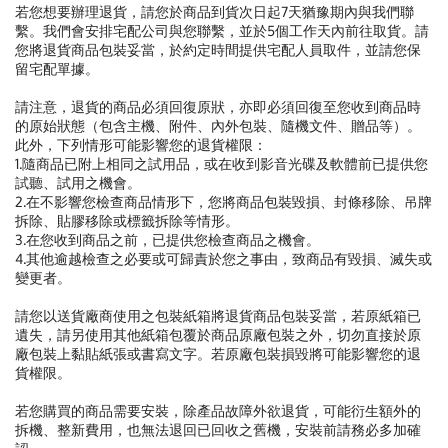
若您想要辦理退貨，請您於商品到貨次日起7天猶豫期內與我們聯
繫。我們會安排宅配公司與您聯繫，並於5個工作天內前往取貨。請
您將退貨商品包裝妥當，於約定時間提供宅配人員取件，並請您保
留宅配單據。
請注意，退貨的商品必須回復原狀，亦即必須回復至您收到商品時
的原始狀態（包含主機、附件、內外包裝、隨機文件、贈品等）。
此外，下列情形可能影響您的退貨權限：
1.隨商品已附上相同之試用品，或在收到影音光碟及軟體前已提供您
試聽、試用之機會。
2.在不影響您檢查商品情形下，您將商品包裝毀損、封條移除、吊牌
拆除、貼膠移除或標籤拆除等情形。
3.在您收到商品之前，已提供您檢查商品之機會。
4.其他逾越檢查之必要或可歸責於您之事由，致商品有毀損、滅失或
變更者。
請您以送貨廠商使用之包裝紙箱將退貨商品包裝妥當，若原紙箱已
遺失，請另使用其他紙箱包覆於商品原廠包裝之外，切勿直接於原
廠包裝上黏貼紙張或書寫文字。若原廠包裝損毀將可能影響您的退
貨權限。
若您購買的商品需要安裝，除產品故障外欲退貨，可能衍生額外的
拆機、整新費用，也無法退回已回收之舊機，安裝前請務必多加確