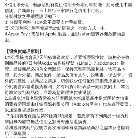
3.信用卡分期 : 若該活動有提供信用卡分期付款功能，則可使用中國
信託、台新銀行、玉山銀行三家銀行之信用卡付款。
分期付款之手續費說明如下 :
(1) 分期零利率 : 代表您不需要支付手績費。
(2) 分期利息 : 利率會顯示於結帳頁之「付款方式」中。
4.Apple Pay : 需使用 Apple 裝置，並以safari瀏覽器開啟購物畫
面。
【退換貨處理原則】
1.本公司提供會員7天的猶豫鑑賞期，若要辦理退換貨，請務必在收
到商品後的7日內與Add.one客服聯繫（LineID: @addonecs）辦
理。退貨商品必須為全新狀態，保持完整商品原包裝（含商品本
體、彩盒外箱、商品配件、贈品及所附文件、說明書、保固卡...）資
料的完整性，及商品之清潔，切勿缺少任何配件或損毀原廠彩盒，
否則將會影響退換貨權利。如有出貨明細表請一同隨貨附上，本公
司將於收到商品後，立即為您辦理換貨或退款。
2.為避免消費者退貨需簽名並寄回紙本折讓單產生退貨困難之情事，
消費者需同意由佳銥國際有限公司（Add.one平台）代為處理發票，
以加速退貨退款作業。
3.依消費者保護法第19條第2項規定，若您購買下列商品一經拆封，
非因無內容或無法使用之狀況即無法退換貨。
請務必詳閱商品說明並再次確認確有購買該項商品之需求及意願時
始下單購買，