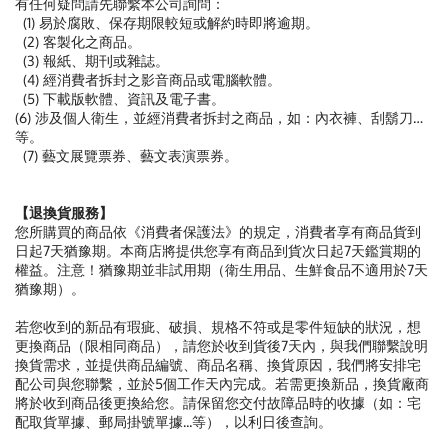
有任何疑問請先聯繫本公司詢問：
(1) 易於腐敗、保存期限較短或解約時即將逾期。
(2) 客製化之商品。
(3) 報紙、期刊或雜誌。
(4) 經消費者拆封之影音商品或電腦軟體。
(5) 下載版軟體、資訊及電子書。
(6) 涉及個人衛生，並經消費者拆封之商品，如：內衣褲、刮鬍刀…
等。
(7) 藝文展覽票券、藝文表演票券。
【退換貨服務】
您所購買的商品依《消費者保護法》的規定，消費者享有商品貨到
日起7天猶豫期。本商店將提供您享有商品到貨次日起7天鑑賞期的
權益。注意！猶豫期並非試用期（衛生用品、生鮮食品不適用於7天
猶豫期）。
若您收到的新品有瑕疵、破損、規格不符或是零件短缺的狀況，想
更換商品（限相同商品），請您於收到貨後7天內，與我們聯繫說明
換貨需求，並提供商品編號、商品名稱、換貨原因，我們將安排宅
配公司與您聯繫，並於5個工作天內完成。若需更換新品，換貨廠商
將於收到商品後更換給您。請保留您交付故障品時的收據（如：宅
配取貨單據、郵局掛號單據...等），以利日後查詢。