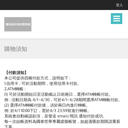
登入
Toggle
navigat
購物須知
【付款須知】
本公司提供四種付款方式，說明如下 :
1.信用卡 : 可於活動期間，使用信用卡付款。
2.ATM轉帳 :
(1) 可於活動開始日至活動截止日前兩日，選擇ATM轉帳付款。
例 : 活動日期為 4/1~4/30，可於4/1~4/28期間選擇ATM轉帳付款。
(2) 選擇ATM轉帳付款後，須於兩日內進行轉帳。
例: 於4/1 10:00下訂，需於4/3 23:59前進行轉帳。
系統會自動確認款項，並發送 email/簡訊 通知付款成功。
每一次結帳資料為國泰世華專屬虛擬帳號，如超過匯款期限請重新
下單。