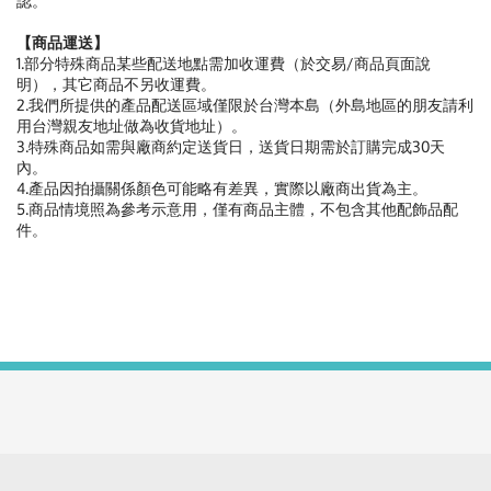
認。
【商品運送】
1.部分特殊商品某些配送地點需加收運費（於交易/商品頁面說
明），其它商品不另收運費。
2.我們所提供的產品配送區域僅限於台灣本島（外島地區的朋友請利
用台灣親友地址做為收貨地址）。
3.特殊商品如需與廠商約定送貨日，送貨日期需於訂購完成30天
內。
4.產品因拍攝關係顏色可能略有差異，實際以廠商出貨為主。
5.商品情境照為參考示意用，僅有商品主體，不包含其他配飾品配
件。