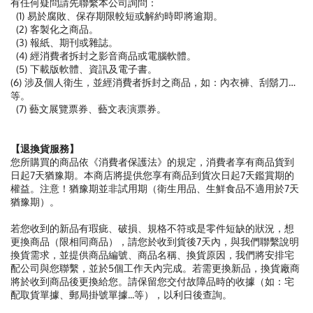
有任何疑問請先聯繫本公司詢問：
(1) 易於腐敗、保存期限較短或解約時即將逾期。
(2) 客製化之商品。
(3) 報紙、期刊或雜誌。
(4) 經消費者拆封之影音商品或電腦軟體。
(5) 下載版軟體、資訊及電子書。
(6) 涉及個人衛生，並經消費者拆封之商品，如：內衣褲、刮鬍刀…
等。
(7) 藝文展覽票券、藝文表演票券。
【退換貨服務】
您所購買的商品依《消費者保護法》的規定，消費者享有商品貨到
日起7天猶豫期。本商店將提供您享有商品到貨次日起7天鑑賞期的
權益。注意！猶豫期並非試用期（衛生用品、生鮮食品不適用於7天
猶豫期）。
若您收到的新品有瑕疵、破損、規格不符或是零件短缺的狀況，想
更換商品（限相同商品），請您於收到貨後7天內，與我們聯繫說明
換貨需求，並提供商品編號、商品名稱、換貨原因，我們將安排宅
配公司與您聯繫，並於5個工作天內完成。若需更換新品，換貨廠商
將於收到商品後更換給您。請保留您交付故障品時的收據（如：宅
配取貨單據、郵局掛號單據...等），以利日後查詢。