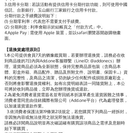
3.信用卡分期 : 若該活動有提供信用卡分期付款功能，則可使用中國
信託、台新銀行、玉山銀行三家銀行之信用卡付款。
分期付款之手續費說明如下 :
(1) 分期零利率 : 代表您不需要支付手績費。
(2) 分期利息 : 利率會顯示於結帳頁之「付款方式」中。
4.Apple Pay : 需使用 Apple 裝置，並以safari瀏覽器開啟購物畫
面。
【退換貨處理原則】
1.本公司提供會員7天的猶豫鑑賞期，若要辦理退換貨，請務必在收
到商品後的7日內與Add.one客服聯繫（LineID: @addonecs）辦
理。退貨商品必須為全新狀態，保持完整商品原包裝（含商品本
體、彩盒外箱、商品配件、贈品及所附文件、說明書、保固卡...）資
料的完整性，及商品之清潔，切勿缺少任何配件或損毀原廠彩盒，
否則將會影響退換貨權利。如有出貨明細表請一同隨貨附上，本公
司將於收到商品後，立即為您辦理換貨或退款。
2.為避免消費者退貨需簽名並寄回紙本折讓單產生退貨困難之情事，
消費者需同意由佳銥國際有限公司（Add.one平台）代為處理發票，
以加速退貨退款作業。
3.依消費者保護法第19條第2項規定，若您購買下列商品一經拆封，
非因無內容或無法使用之狀況即無法退換貨。
請務必詳閱商品說明並再次確認確有購買該項商品之需求及意願時
始下單購買，