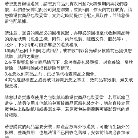
若您想要辦理退貨，請您於商品到貨次日起7天猶豫期內與我們聯
繫。我們會安排宅配公司與您聯繫，並於5個工作天內前往取貨。請
您將退貨商品包裝妥當，於約定時間提供宅配人員取件，並請您保
留宅配單據。
請注意，退貨的商品必須回復原狀，亦即必須回復至您收到商品時
的原始狀態（包含主機、附件、內外包裝、隨機文件、贈品等）。
此外，下列情形可能影響您的退貨權限：
1.隨商品已附上相同之試用品，或在收到影音光碟及軟體前已提供您
試聽、試用之機會。
2.在不影響您檢查商品情形下，您將商品包裝毀損、封條移除、吊牌
拆除、貼膠移除或標籤拆除等情形。
3.在您收到商品之前，已提供您檢查商品之機會。
4.其他逾越檢查之必要或可歸責於您之事由，致商品有毀損、滅失或
變更者。
請您以送貨廠商使用之包裝紙箱將退貨商品包裝妥當，若原紙箱已
遺失，請另使用其他紙箱包覆於商品原廠包裝之外，切勿直接於原
廠包裝上黏貼紙張或書寫文字。若原廠包裝損毀將可能影響您的退
貨權限。
若您購買的商品需要安裝，除產品故障外欲退貨，可能衍生額外的
拆機、整新費用，也無法退回已回收之舊機，安裝前請務必多加確