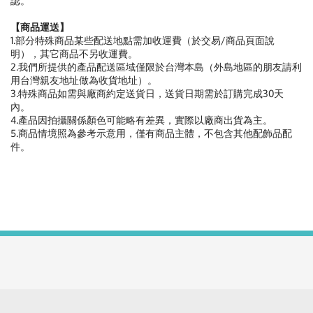
認。
【商品運送】
1.部分特殊商品某些配送地點需加收運費（於交易/商品頁面說
明），其它商品不另收運費。
2.我們所提供的產品配送區域僅限於台灣本島（外島地區的朋友請利
用台灣親友地址做為收貨地址）。
3.特殊商品如需與廠商約定送貨日，送貨日期需於訂購完成30天
內。
4.產品因拍攝關係顏色可能略有差異，實際以廠商出貨為主。
5.商品情境照為參考示意用，僅有商品主體，不包含其他配飾品配
件。