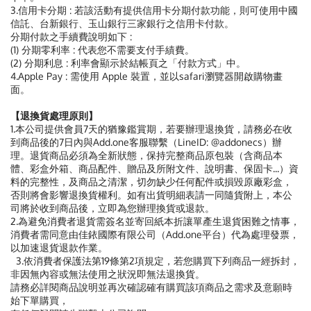
3.信用卡分期 : 若該活動有提供信用卡分期付款功能，則可使用中國
信託、台新銀行、玉山銀行三家銀行之信用卡付款。
分期付款之手續費說明如下 :
(1) 分期零利率 : 代表您不需要支付手績費。
(2) 分期利息 : 利率會顯示於結帳頁之「付款方式」中。
4.Apple Pay : 需使用 Apple 裝置，並以safari瀏覽器開啟購物畫
面。
【退換貨處理原則】
1.本公司提供會員7天的猶豫鑑賞期，若要辦理退換貨，請務必在收
到商品後的7日內與Add.one客服聯繫（LineID: @addonecs）辦
理。退貨商品必須為全新狀態，保持完整商品原包裝（含商品本
體、彩盒外箱、商品配件、贈品及所附文件、說明書、保固卡...）資
料的完整性，及商品之清潔，切勿缺少任何配件或損毀原廠彩盒，
否則將會影響退換貨權利。如有出貨明細表請一同隨貨附上，本公
司將於收到商品後，立即為您辦理換貨或退款。
2.為避免消費者退貨需簽名並寄回紙本折讓單產生退貨困難之情事，
消費者需同意由佳銥國際有限公司（Add.one平台）代為處理發票，
以加速退貨退款作業。
3.依消費者保護法第19條第2項規定，若您購買下列商品一經拆封，
非因無內容或無法使用之狀況即無法退換貨。
請務必詳閱商品說明並再次確認確有購買該項商品之需求及意願時
始下單購買，