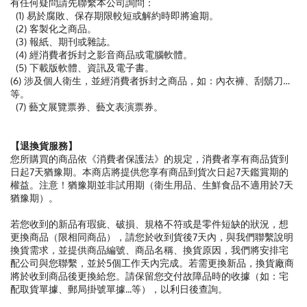
有任何疑問請先聯繫本公司詢問：
(1) 易於腐敗、保存期限較短或解約時即將逾期。
(2) 客製化之商品。
(3) 報紙、期刊或雜誌。
(4) 經消費者拆封之影音商品或電腦軟體。
(5) 下載版軟體、資訊及電子書。
(6) 涉及個人衛生，並經消費者拆封之商品，如：內衣褲、刮鬍刀…
等。
(7) 藝文展覽票券、藝文表演票券。
【退換貨服務】
您所購買的商品依《消費者保護法》的規定，消費者享有商品貨到
日起7天猶豫期。本商店將提供您享有商品到貨次日起7天鑑賞期的
權益。注意！猶豫期並非試用期（衛生用品、生鮮食品不適用於7天
猶豫期）。
若您收到的新品有瑕疵、破損、規格不符或是零件短缺的狀況，想
更換商品（限相同商品），請您於收到貨後7天內，與我們聯繫說明
換貨需求，並提供商品編號、商品名稱、換貨原因，我們將安排宅
配公司與您聯繫，並於5個工作天內完成。若需更換新品，換貨廠商
將於收到商品後更換給您。請保留您交付故障品時的收據（如：宅
配取貨單據、郵局掛號單據...等），以利日後查詢。