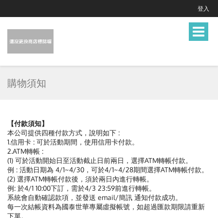
登入
Toggle
navigat
購物須知
【付款須知】
本公司提供四種付款方式，說明如下 :
1.信用卡 : 可於活動期間，使用信用卡付款。
2.ATM轉帳 :
(1) 可於活動開始日至活動截止日前兩日，選擇ATM轉帳付款。
例 : 活動日期為 4/1~4/30，可於4/1~4/28期間選擇ATM轉帳付款。
(2) 選擇ATM轉帳付款後，須於兩日內進行轉帳。
例: 於4/1 10:00下訂，需於4/3 23:59前進行轉帳。
系統會自動確認款項，並發送 email/簡訊 通知付款成功。
每一次結帳資料為國泰世華專屬虛擬帳號，如超過匯款期限請重新
下單。