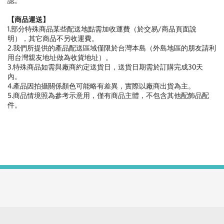
認。
【商品運送】
1.部分特殊商品某些配送地點需加收運費（於交易/商品頁面說
明），其它商品不另收運費。
2.我們所提供的產品配送區域僅限於台灣本島（外島地區的朋友請利
用台灣親友地址做為收貨地址）。
3.特殊商品如需與廠商約定送貨日，送貨日期需於訂購完成30天
內。
4.產品因拍攝關係顏色可能略有差異，實際以廠商出貨為主。
5.商品情境照為參考示意用，僅有商品主體，不包含其他配飾品配
件。