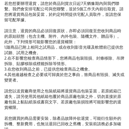
若您想要辦理退貨，請您於商品到貨次日起7天猶豫期內與我們聯
繫。我們會安排宅配公司與您聯繫，並於5個工作天內前往取貨。請
您將退貨商品包裝妥當，於約定時間提供宅配人員取件，並請您保
留宅配單據。
請注意，退貨的商品必須回復原狀，亦即必須回復至您收到商品時
的原始狀態（包含主機、附件、內外包裝、隨機文件、贈品等）。
此外，下列情形可能影響您的退貨權限：
1.隨商品已附上相同之試用品，或在收到影音光碟及軟體前已提供您
試聽、試用之機會。
2.在不影響您檢查商品情形下，您將商品包裝毀損、封條移除、吊牌
拆除、貼膠移除或標籤拆除等情形。
3.在您收到商品之前，已提供您檢查商品之機會。
4.其他逾越檢查之必要或可歸責於您之事由，致商品有毀損、滅失或
變更者。
請您以送貨廠商使用之包裝紙箱將退貨商品包裝妥當，若原紙箱已
遺失，請另使用其他紙箱包覆於商品原廠包裝之外，切勿直接於原
廠包裝上黏貼紙張或書寫文字。若原廠包裝損毀將可能影響您的退
貨權限。
若您購買的商品需要安裝，除產品故障外欲退貨，可能衍生額外的
拆機、整新費用，也無法退回已回收之舊機，安裝前請務必多加確