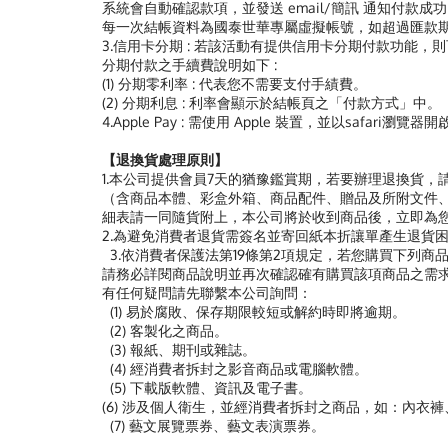
系統會自動確認款項，並發送 email/簡訊 通知付款成
每一次結帳資料為國泰世華專屬虛擬帳號，如超過匯款
3.信用卡分期 : 若該活動有提供信用卡分期付款功能
分期付款之手續費說明如下 :
(1) 分期零利率 : 代表您不需要支付手績費。
(2) 分期利息 : 利率會顯示於結帳頁之「付款方式」中。
4.Apple Pay : 需使用 Apple 裝置，並以safari瀏覽
【退換貨處理原則】
1.本公司提供會員7天的猶豫鑑賞期，若要辦理退換貨，請務必
（含商品本體、彩盒外箱、商品配件、贈品及所附文件、
細表請一同隨貨附上，本公司將於收到商品後，立即為
2.為避免消費者退貨需簽名並寄回紙本折讓單產生退貨困
3.依消費者保護法第19條第2項規定，若您購買下列
請務必詳閱商品說明並再次確認確有購買該項商品之需
有任何疑問請先聯繫本公司詢問：
(1) 易於腐敗、保存期限較短或解約時即將逾期。
(2) 客製化之商品。
(3) 報紙、期刊或雜誌。
(4) 經消費者拆封之影音商品或電腦軟體。
(5) 下載版軟體、資訊及電子書。
(6) 涉及個人衛生，並經消費者拆封之商品，如：內衣
(7) 藝文展覽票券、藝文表演票券。