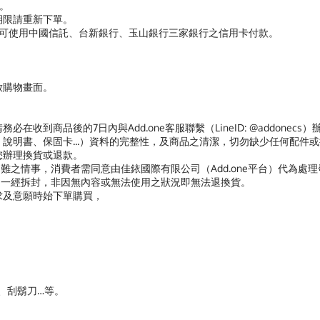
功。
期限請重新下單。
，則可使用中國信託、台新銀行、玉山銀行三家銀行之信用卡付款。
器開啟購物畫面。
在收到商品後的7日內與Add.one客服聯繫（LineID: @addon
說明書、保固卡...）資料的完整性，及商品之清潔，切勿缺少任何配件
您辦理換貨或退款。
難之情事，消費者需同意由佳銥國際有限公司（Add.one平台）代為處
商品一經拆封，非因無內容或無法使用之狀況即無法退換貨。
求及意願時始下單購買，
褲、刮鬍刀…等。