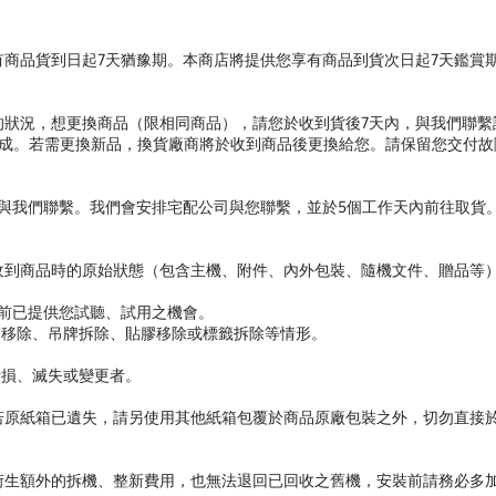
商品貨到日起7天猶豫期。本商店將提供您享有商品到貨次日起7天鑑賞
的狀況，想更換商品（限相同商品），請您於收到貨後7天內，與我們聯繫
成。若需更換新品，換貨廠商將於收到商品後更換給您。請保留您交付故障
內與我們聯繫。我們會安排宅配公司與您聯繫，並於5個工作天內前往取貨
收到商品時的原始狀態（包含主機、附件、內外包裝、隨機文件、贈品等
體前已提供您試聽、試用之機會。
條移除、吊牌拆除、貼膠移除或標籤拆除等情形。
毀損、滅失或變更者。
若原紙箱已遺失，請另使用其他紙箱包覆於商品原廠包裝之外，切勿直接
衍生額外的拆機、整新費用，也無法退回已回收之舊機，安裝前請務必多