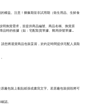
期的權益。注意！猶豫期並非試用期（衛生用品、生鮮食
說明換貨需求，並提供商品編號、商品名稱、換貨原
品時的收據（如：宅配取貨單據、郵局掛號單據...
。請您將退貨商品包裝妥當，於約定時間提供宅配人員取
）。
於原廠包裝上黏貼紙張或書寫文字。若原廠包裝損毀將可
加確認。