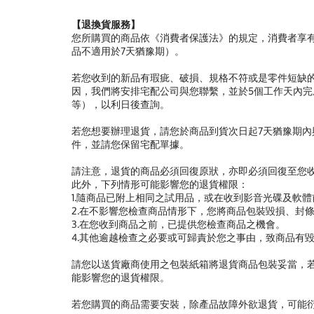
【退換貨服務】
您所購買的商品依《消費者保護法》的規定，消費者享有
品不適用於7天猶豫期）。
若您收到的新品有瑕疵、破損、規格不符或是零件短缺
因，我們將安排宅配公司與您聯繫，並於5個工作天內完
等），以利日後查詢。
若您想要辦理退貨，請您於商品到貨次日起7天猶豫期
件，並請您保留宅配單據。
請注意，退貨的商品必須回復原狀，亦即必須回復至您
此外，下列情形可能影響您的退貨權限：
1.隨商品已附上相同之試用品，或在收到影音光碟及軟
2.在不影響您檢查商品情形下，您將商品包裝毀損、封
3.在您收到商品之前，已提供您檢查商品之機會。
4.其他逾越檢查之必要或可歸責於您之事由，致商品有
請您以送貨廠商使用之包裝紙箱將退貨商品包裝妥當，
能影響您的退貨權限。
若您購買的商品需要安裝，除產品故障外欲退貨，可能