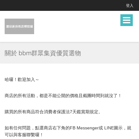
登入
Toggle
navigat
關於 bbm群眾集資優質選物
哈囉！歡迎加入～
商店的所有活動，都是不能公開的價格且截團時間到就沒了！
購買的所有商品符合消費者保護法7天鑑賞期規定。
如有任何問題，點選商店右下角的FB Messenger或 LINE圖示，就
可以與
客服
聯繫囉！