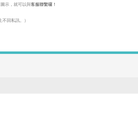
NE圖示，就可以與
客服
聯繫囉！
上不回私訊。）