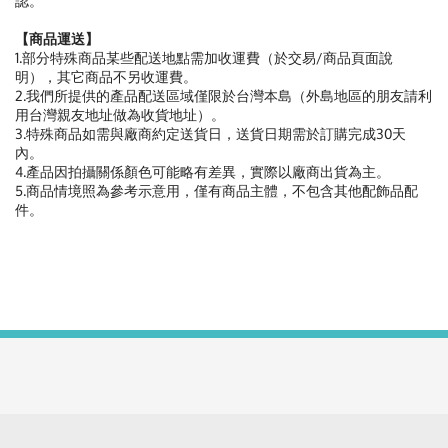
認。
【商品運送】
1.部分特殊商品某些配送地點需加收運費（於交易/商品頁面說
明），其它商品不另收運費。
2.我們所提供的產品配送區域僅限於台灣本島（外島地區的朋友請利
用台灣親友地址做為收貨地址）。
3.特殊商品如需與廠商約定送貨日，送貨日期需於訂購完成30天
內。
4.產品因拍攝關係顏色可能略有差異，實際以廠商出貨為主。
5.商品情境照為參考示意用，僅有商品主體，不包含其他配飾品配
件。