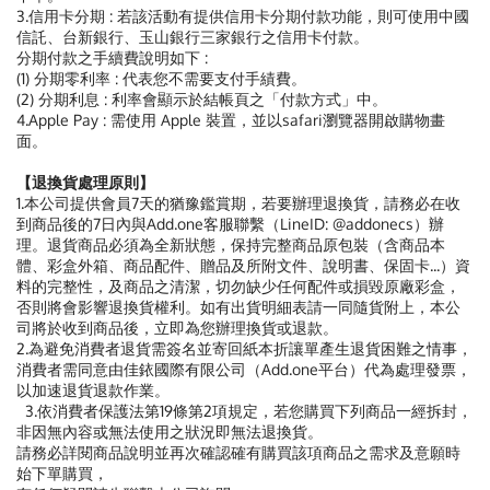
3.信用卡分期 : 若該活動有提供信用卡分期付款功能，則可使用中國
信託、台新銀行、玉山銀行三家銀行之信用卡付款。
分期付款之手續費說明如下 :
(1) 分期零利率 : 代表您不需要支付手績費。
(2) 分期利息 : 利率會顯示於結帳頁之「付款方式」中。
4.Apple Pay : 需使用 Apple 裝置，並以safari瀏覽器開啟購物畫
面。
【退換貨處理原則】
1.本公司提供會員7天的猶豫鑑賞期，若要辦理退換貨，請務必在收
到商品後的7日內與Add.one客服聯繫（LineID: @addonecs）辦
理。退貨商品必須為全新狀態，保持完整商品原包裝（含商品本
體、彩盒外箱、商品配件、贈品及所附文件、說明書、保固卡...）資
料的完整性，及商品之清潔，切勿缺少任何配件或損毀原廠彩盒，
否則將會影響退換貨權利。如有出貨明細表請一同隨貨附上，本公
司將於收到商品後，立即為您辦理換貨或退款。
2.為避免消費者退貨需簽名並寄回紙本折讓單產生退貨困難之情事，
消費者需同意由佳銥國際有限公司（Add.one平台）代為處理發票，
以加速退貨退款作業。
3.依消費者保護法第19條第2項規定，若您購買下列商品一經拆封，
非因無內容或無法使用之狀況即無法退換貨。
請務必詳閱商品說明並再次確認確有購買該項商品之需求及意願時
始下單購買，