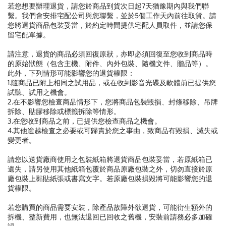
若您想要辦理退貨，請您於商品到貨次日起7天猶豫期內與我們聯
繫。我們會安排宅配公司與您聯繫，並於5個工作天內前往取貨。請
您將退貨商品包裝妥當，於約定時間提供宅配人員取件，並請您保
留宅配單據。
請注意，退貨的商品必須回復原狀，亦即必須回復至您收到商品時
的原始狀態（包含主機、附件、內外包裝、隨機文件、贈品等）。
此外，下列情形可能影響您的退貨權限：
1.隨商品已附上相同之試用品，或在收到影音光碟及軟體前已提供您
試聽、試用之機會。
2.在不影響您檢查商品情形下，您將商品包裝毀損、封條移除、吊牌
拆除、貼膠移除或標籤拆除等情形。
3.在您收到商品之前，已提供您檢查商品之機會。
4.其他逾越檢查之必要或可歸責於您之事由，致商品有毀損、滅失或
變更者。
請您以送貨廠商使用之包裝紙箱將退貨商品包裝妥當，若原紙箱已
遺失，請另使用其他紙箱包覆於商品原廠包裝之外，切勿直接於原
廠包裝上黏貼紙張或書寫文字。若原廠包裝損毀將可能影響您的退
貨權限。
若您購買的商品需要安裝，除產品故障外欲退貨，可能衍生額外的
拆機、整新費用，也無法退回已回收之舊機，安裝前請務必多加確