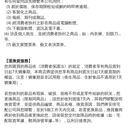
有任何疑問請先聯繫本公司詢問：
(1) 易於腐敗、保存期限較短或解約時即將逾期。
(2) 客製化之商品。
(3) 報紙、期刊或雜誌。
(4) 經消費者拆封之影音商品或電腦軟體。
(5) 下載版軟體、資訊及電子書。
(6) 涉及個人衛生，並經消費者拆封之商品，如：內衣褲、刮鬍刀…
等。
(7) 藝文展覽票券、藝文表演票券。
【退換貨服務】
您所購買的商品依《消費者保護法》的規定，消費者享有商品貨到
日起7天猶豫期。本商店將提供您享有商品到貨次日起7天鑑賞期的
權益。注意！猶豫期並非試用期（衛生用品、生鮮食品不適用於7天
猶豫期）。
若您收到的新品有瑕疵、破損、規格不符或是零件短缺的狀況，想
更換商品（限相同商品），請您於收到貨後7天內，與我們聯繫說明
換貨需求，並提供商品編號、商品名稱、換貨原因，我們將安排宅
配公司與您聯繫，並於5個工作天內完成。若需更換新品，換貨廠商
將於收到商品後更換給您。請保留您交付故障品時的收據（如：宅
配取貨單據、郵局掛號單據...等），以利日後查詢。