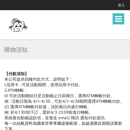
登入
Toggle
navigat
購物須知
【付款須知】
本公司提供四種付款方式，說明如下 :
1.信用卡 : 可於活動期間，使用信用卡付款。
2.ATM轉帳 :
(1) 可於活動開始日至活動截止日前兩日，選擇ATM轉帳付款。
例 : 活動日期為 4/1~4/30，可於4/1~4/28期間選擇ATM轉帳付款。
(2) 選擇ATM轉帳付款後，須於兩日內進行轉帳。
例: 於4/1 10:00下訂，需於4/3 23:59前進行轉帳。
系統會自動確認款項，並發送 email/簡訊 通知付款成功。
每一次結帳資料為國泰世華專屬虛擬帳號，如超過匯款期限請重新
下單。