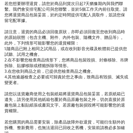
若您想要辦理退貨，請您於商品到貨次日起7天猶豫期內與我們聯
繫。我們會安排宅配公司與您聯繫，並於5個工作天內前往取貨。請
您將退貨商品包裝妥當，於約定時間提供宅配人員取件，並請您保
留宅配單據。
請注意，退貨的商品必須回復原狀，亦即必須回復至您收到商品時
的原始狀態（包含主機、附件、內外包裝、隨機文件、贈品等）。
此外，下列情形可能影響您的退貨權限：
1.隨商品已附上相同之試用品，或在收到影音光碟及軟體前已提供您
試聽、試用之機會。
2.在不影響您檢查商品情形下，您將商品包裝毀損、封條移除、吊牌
拆除、貼膠移除或標籤拆除等情形。
3.在您收到商品之前，已提供您檢查商品之機會。
4.其他逾越檢查之必要或可歸責於您之事由，致商品有毀損、滅失或
變更者。
請您以送貨廠商使用之包裝紙箱將退貨商品包裝妥當，若原紙箱已
遺失，請另使用其他紙箱包覆於商品原廠包裝之外，切勿直接於原
廠包裝上黏貼紙張或書寫文字。若原廠包裝損毀將可能影響您的退
貨權限。
若您購買的商品需要安裝，除產品故障外欲退貨，可能衍生額外的
拆機、整新費用，也無法退回已回收之舊機，安裝前請務必多加確