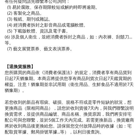
有任何疑問請先聯繫本公司詢問：
(1) 易於腐敗、保存期限較短或解約時即將逾期。
(2) 客製化之商品。
(3) 報紙、期刊或雜誌。
(4) 經消費者拆封之影音商品或電腦軟體。
(5) 下載版軟體、資訊及電子書。
(6) 涉及個人衛生，並經消費者拆封之商品，如：內衣褲、刮鬍刀…
等。
(7) 藝文展覽票券、藝文表演票券。
【退換貨服務】
您所購買的商品依《消費者保護法》的規定，消費者享有商品貨到
日起7天猶豫期。本商店將提供您享有商品到貨次日起7天鑑賞期的
權益。注意！猶豫期並非試用期（衛生用品、生鮮食品不適用於7天
猶豫期）。
若您收到的新品有瑕疵、破損、規格不符或是零件短缺的狀況，想
更換商品（限相同商品），請您於收到貨後7天內，與我們聯繫說明
換貨需求，並提供商品編號、商品名稱、換貨原因，我們將安排宅
配公司與您聯繫，並於5個工作天內完成。若需更換新品，換貨廠商
將於收到商品後更換給您。請保留您交付故障品時的收據（如：宅
配取貨單據、郵局掛號單據...等），以利日後查詢。