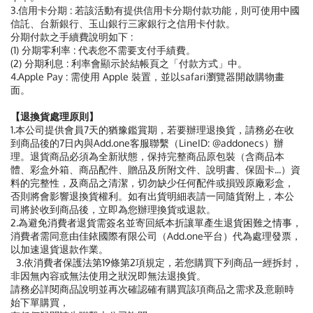
3.信用卡分期 : 若該活動有提供信用卡分期付款功能，則可使用中國
信託、台新銀行、玉山銀行三家銀行之信用卡付款。
分期付款之手續費說明如下 :
(1) 分期零利率 : 代表您不需要支付手績費。
(2) 分期利息 : 利率會顯示於結帳頁之「付款方式」中。
4.Apple Pay : 需使用 Apple 裝置，並以safari瀏覽器開啟購物畫
面。
【退換貨處理原則】
1.本公司提供會員7天的猶豫鑑賞期，若要辦理退換貨，請務必在收
到商品後的7日內與Add.one客服聯繫（LineID: @addonecs）辦
理。退貨商品必須為全新狀態，保持完整商品原包裝（含商品本
體、彩盒外箱、商品配件、贈品及所附文件、說明書、保固卡...）資
料的完整性，及商品之清潔，切勿缺少任何配件或損毀原廠彩盒，
否則將會影響退換貨權利。如有出貨明細表請一同隨貨附上，本公
司將於收到商品後，立即為您辦理換貨或退款。
2.為避免消費者退貨需簽名並寄回紙本折讓單產生退貨困難之情事，
消費者需同意由佳銥國際有限公司（Add.one平台）代為處理發票，
以加速退貨退款作業。
3.依消費者保護法第19條第2項規定，若您購買下列商品一經拆封，
非因無內容或無法使用之狀況即無法退換貨。
請務必詳閱商品說明並再次確認確有購買該項商品之需求及意願時
始下單購買，