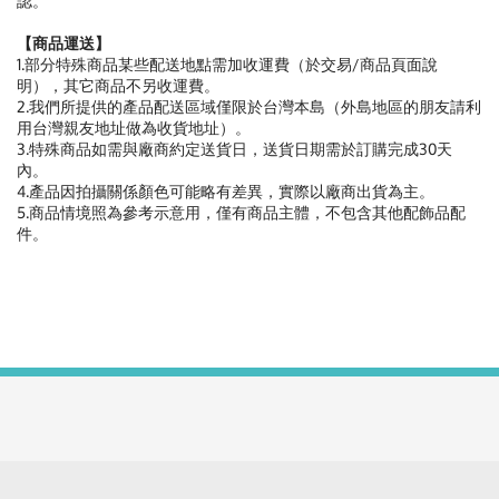
認。
【商品運送】
1.部分特殊商品某些配送地點需加收運費（於交易/商品頁面說
明），其它商品不另收運費。
2.我們所提供的產品配送區域僅限於台灣本島（外島地區的朋友請利
用台灣親友地址做為收貨地址）。
3.特殊商品如需與廠商約定送貨日，送貨日期需於訂購完成30天
內。
4.產品因拍攝關係顏色可能略有差異，實際以廠商出貨為主。
5.商品情境照為參考示意用，僅有商品主體，不包含其他配飾品配
件。